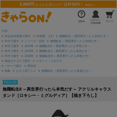
5,990円
送料無料 !
以上のお買上げで
（離島除く）
TOP
>
作品名50音順で探す
>
50音順 ま行
>
無職転生 ～異世界行ったら本気だす～
>
年代で探す
>
シリーズ・旧作
>
無職転生 ～異世界行ったら本気だす～
>
年代で探す
>
2023年
>
無職転生II ～異世界行ったら本気だす～
>
年代で探す
>
2024年
>
無職転生II ～異世界行ったら本気だす～
>
年代で探す
>
2026年
>
無職転生III ～異世界行ったら本気だす～
>
商品カテゴリで探す
>
スタンド・ジオラマ
>
バナーで探す
>
男性向
>
特集
>
なろう系アニメ
>
無職転生 ～異世界行ったら本気だす～
PICK UP
無職転生II ～異世界行ったら本気だす～ アクリルキャラス
タンド［ロキシー・ミグルディア］【描き下ろし】