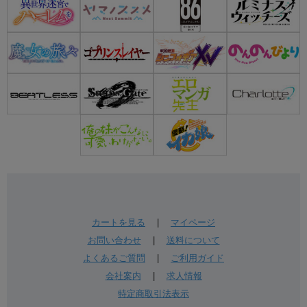
カートを見る
|
マイページ
お問い合わせ
|
送料について
よくあるご質問
|
ご利用ガイド
会社案内
|
求人情報
特定商取引法表示