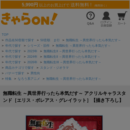
5,990円
送料無料 !
以上のお買上げで
（離島除く）
TOP
>
作品名50音順で探す
>
50音順 ま行
>
無職転生 ～異世界行ったら本気だす～
>
年代で探す
>
シリーズ・旧作
>
無職転生 ～異世界行ったら本気だす～
>
年代で探す
>
2023年
>
無職転生II ～異世界行ったら本気だす～
>
年代で探す
>
2024年
>
無職転生II ～異世界行ったら本気だす～
>
年代で探す
>
2026年
>
無職転生III ～異世界行ったら本気だす～
>
商品カテゴリで探す
>
スタンド・ジオラマ
>
バナーで探す
>
男性向
>
特集
>
なろう系アニメ
>
無職転生 ～異世界行ったら本気だす～
無職転生 ～異世界行ったら本気だす～ アクリルキャラスタ
ンド［エリス・ボレアス・グレイラット］【描き下ろし】