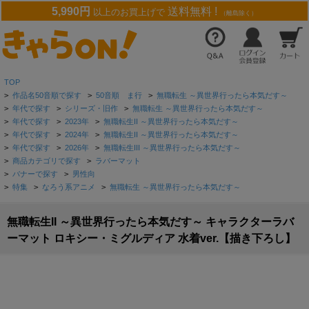
5,990円
送料無料 !
以上のお買上げで
（離島除く）
TOP
>
作品名50音順で探す
>
50音順 ま行
>
無職転生 ～異世界行ったら本気だす～
>
年代で探す
>
シリーズ・旧作
>
無職転生 ～異世界行ったら本気だす～
>
年代で探す
>
2023年
>
無職転生II ～異世界行ったら本気だす～
>
年代で探す
>
2024年
>
無職転生II ～異世界行ったら本気だす～
>
年代で探す
>
2026年
>
無職転生III ～異世界行ったら本気だす～
>
商品カテゴリで探す
>
ラバーマット
>
バナーで探す
>
男性向
>
特集
>
なろう系アニメ
>
無職転生 ～異世界行ったら本気だす～
無職転生II ～異世界行ったら本気だす～ キャラクターラバ
ーマット ロキシー・ミグルディア 水着ver.【描き下ろし】