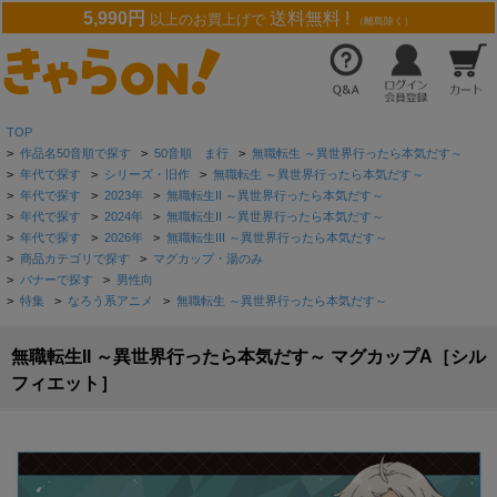
5,990円
送料無料 !
以上のお買上げで
（離島除く）
TOP
>
作品名50音順で探す
>
50音順 ま行
>
無職転生 ～異世界行ったら本気だす～
>
年代で探す
>
シリーズ・旧作
>
無職転生 ～異世界行ったら本気だす～
>
年代で探す
>
2023年
>
無職転生II ～異世界行ったら本気だす～
>
年代で探す
>
2024年
>
無職転生II ～異世界行ったら本気だす～
>
年代で探す
>
2026年
>
無職転生III ～異世界行ったら本気だす～
>
商品カテゴリで探す
>
マグカップ・湯のみ
>
バナーで探す
>
男性向
>
特集
>
なろう系アニメ
>
無職転生 ～異世界行ったら本気だす～
無職転生II ～異世界行ったら本気だす～ マグカップA［シル
フィエット］