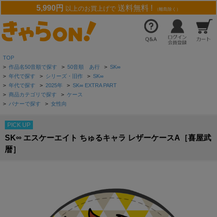
5,990円
送料無料 !
以上のお買上げで
（離島除く）
TOP
>
作品名50音順で探す
>
50音順 あ行
>
SK∞
>
年代で探す
>
シリーズ・旧作
>
SK∞
>
年代で探す
>
2025年
>
SK∞ EXTRA PART
>
商品カテゴリで探す
>
ケース
>
バナーで探す
>
女性向
PICK UP
SK∞ エスケーエイト ちゅるキャラ レザーケースA［喜屋武
暦］