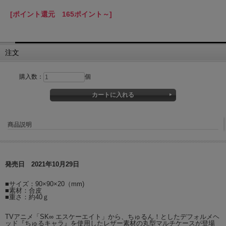
[ポイント還元 165ポイント～]
注文
購入数：
個
商品説明
発売日 2021年10月29日
■サイズ：90×90×20（mm)
■素材：合皮
■重さ：約40ｇ
TVアニメ「SK∞ エスケーエイト」から、ちゅるん！としたデフォルメヘ
ッド『ちゅるキャラ』を使用したレザー素材の丸型マルチケースが登場