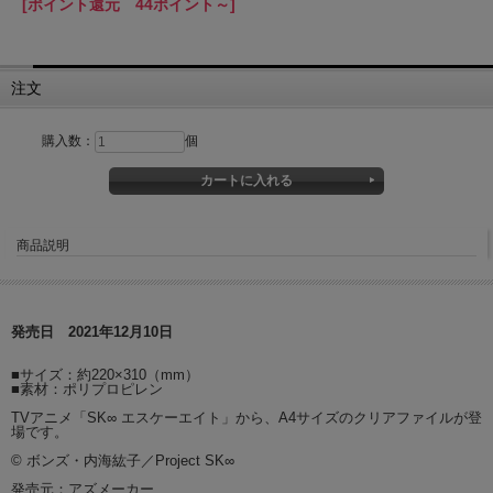
[ポイント還元 44ポイント～]
注文
購入数：
個
商品説明
発売日 2021年12月10日
■サイズ：約220×310（mm）
■素材：ポリプロピレン
TVアニメ「SK∞ エスケーエイト」から、A4サイズのクリアファイルが登
場です。
© ボンズ・内海紘子／Project SK∞
発売元：アズメーカー