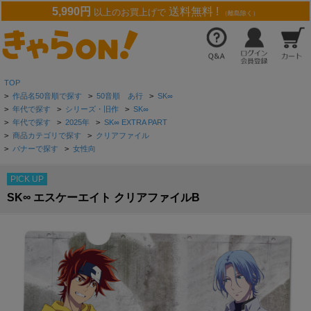
5,990円
送料無料 !
以上のお買上げで
（離島除く）
TOP
>
作品名50音順で探す
>
50音順 あ行
>
SK∞
>
年代で探す
>
シリーズ・旧作
>
SK∞
>
年代で探す
>
2025年
>
SK∞ EXTRA PART
>
商品カテゴリで探す
>
クリアファイル
>
バナーで探す
>
女性向
PICK UP
SK∞ エスケーエイト クリアファイルB