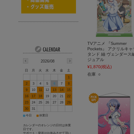
TVアニメ 『Summer
Pockets』 アクリルキ
タンド 紬 ヴェンダース
ジュアル
2026/08
¥1,870
(税込)
日
月
火
水
木
金
土
在庫 ○
1
2
3
4
5
6
7
8
9
10
11
12
13
14
15
16
17
18
19
20
21
22
23
24
25
26
27
28
29
30
31
■
■
今日
休業日
カレンダーのオレンジの日付は休業
日です。
サポート・発送はお休みさせて頂い