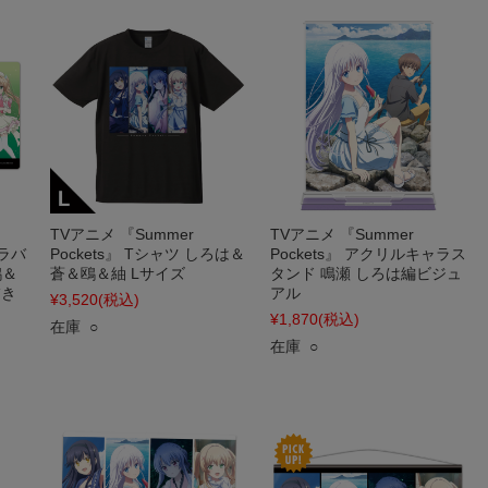
TVアニメ 『Summer
TVアニメ 『Summer
ーラバ
Pockets』 Tシャツ しろは＆
Pockets』 アクリルキャラス
鴎＆
蒼＆鴎＆紬 Lサイズ
タンド 鳴瀬 しろは編ビジュ
描き
アル
¥3,520
(税込)
¥1,870
(税込)
在庫 ○
在庫 ○