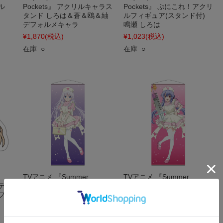
ル
Pockets』 アクリルキャラス
Pockets』 ぷにこれ！アクリ
タンド しろは＆蒼＆鴎＆紬
ルフィギュア(スタンド付)
デフォルメキャラ
鳴瀬 しろは
¥1,870
(税込)
¥1,023
(税込)
在庫 ○
在庫 ○
TVアニメ 『Summer
TVアニメ 『Summer
ステッ
Pockets』 ほぼ等身大タペス
Pockets』 ほぼ等身大タペス
フォ
トリー 鳴瀬 しろは ナースメ
トリー 空門 蒼 ナースメイド
イドver. 【描き下ろし】
ver. 【描き下ろし】
¥8,800
(税込)
¥8,800
(税込)