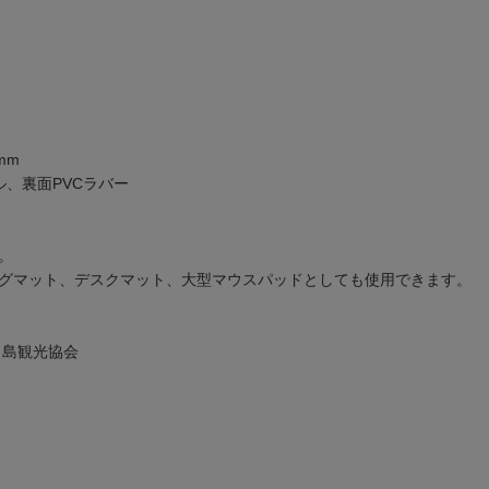
mm
ル、裏面PVCラバー
。
グマット、デスクマット、大型マウスパッドとしても使用できます。
/鳥白島観光協会