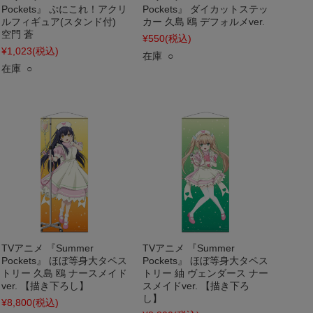
Pockets』 ぷにこれ！アクリ
Pockets』 ダイカットステッ
ルフィギュア(スタンド付)
カー 久島 鴎 デフォルメver.
空門 蒼
¥550
(税込)
¥1,023
(税込)
在庫 ○
在庫 ○
TVアニメ 『Summer
TVアニメ 『Summer
Pockets』 ほぼ等身大タペス
Pockets』 ほぼ等身大タペス
トリー 久島 鴎 ナースメイド
トリー 紬 ヴェンダース ナー
ver. 【描き下ろし】
スメイドver. 【描き下ろ
し】
¥8,800
(税込)