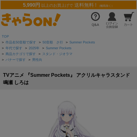
5,990円
送料無料 !
以上のお買上げで
（離島除く）
TOP
>
作品名50音順で探す
>
50音順 さ行
>
Summer Pockets
>
年代で探す
>
2025年
>
Summer Pockets
>
商品カテゴリで探す
>
スタンド・ジオラマ
>
バナーで探す
>
男性向
TVアニメ 『Summer Pockets』 アクリルキャラスタンド
鳴瀬 しろは