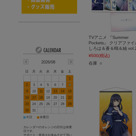
TVアニメ 『Summer
Pockets』 クリアファイ
しろは＆蒼＆鴎＆紬 vol.
¥500
(税込)
2026/08
在庫 ○
日
月
火
水
木
金
土
1
2
3
4
5
6
7
8
9
10
11
12
13
14
15
16
17
18
19
20
21
22
23
24
25
26
27
28
29
30
31
■
■
今日
休業日
カレンダーのオレンジの日付は休業
日です。
サポート・発送はお休みさせて頂い