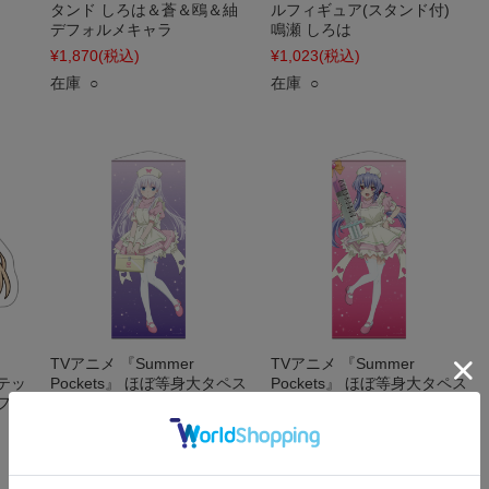
タンド しろは＆蒼＆鴎＆紬
ルフィギュア(スタンド付)
デフォルメキャラ
鳴瀬 しろは
¥1,870
(税込)
¥1,023
(税込)
在庫 ○
在庫 ○
TVアニメ 『Summer
TVアニメ 『Summer
ステッ
Pockets』 ほぼ等身大タペス
Pockets』 ほぼ等身大タペス
フォ
トリー 鳴瀬 しろは ナースメ
トリー 空門 蒼 ナースメイド
イドver. 【描き下ろし】
ver. 【描き下ろし】
¥8,800
(税込)
¥8,800
(税込)
在庫 ○
在庫 ○