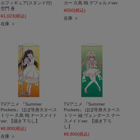
ルフィギュア(スタンド付)
カー 久島 鴎 デフォルメver.
空門 蒼
¥550
(税込)
¥1,023
(税込)
在庫 ○
在庫 ○
TVアニメ 『Summer
TVアニメ 『Summer
Pockets』 ほぼ等身大タペス
Pockets』 ほぼ等身大タペス
トリー 久島 鴎 ナースメイド
トリー 紬 ヴェンダース ナー
ver. 【描き下ろし】
スメイドver. 【描き下ろ
し】
¥8,800
(税込)
¥8,800
(税込)
在庫 ○