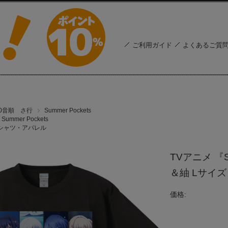
ご利用ガイド
よくあるご質
50音順 さ行
Summer Pockets
Summer Pockets
シャツ・アパレル
TVアニメ 『S
＆紬 Lサイズ
価格: