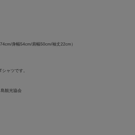
cm/身幅54cm/肩幅50cm/袖丈22cm）
Tシャツです。
/鳥白島観光協会