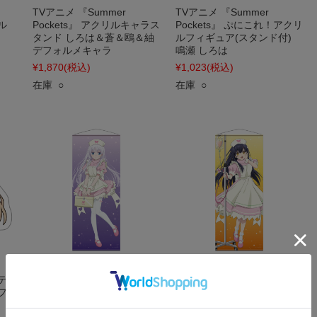
TVアニメ 『Summer
TVアニメ 『Summer
ル
Pockets』 アクリルキャラス
Pockets』 ぷにこれ！アクリ
タンド しろは＆蒼＆鴎＆紬
ルフィギュア(スタンド付)
デフォルメキャラ
鳴瀬 しろは
¥1,870
(税込)
¥1,023
(税込)
在庫 ○
在庫 ○
TVアニメ 『Summer
TVアニメ 『Summer
ステッ
Pockets』 ほぼ等身大タペス
Pockets』 ほぼ等身大タペス
フォ
トリー 鳴瀬 しろは ナースメ
トリー 久島 鴎 ナースメイド
イドver. 【描き下ろし】
ver. 【描き下ろし】