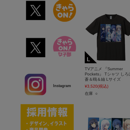
TVアニメ 『Summer
Pockets』 Tシャツ し
蒼＆鴎＆紬 Lサイズ
Instagram
¥3,520
(税込)
在庫 ○