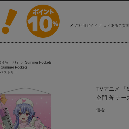
ご利用ガイド
よくあるご質
50音順 さ行
Summer Pockets
Summer Pockets
ペストリー
TVアニメ 『
空門 蒼 ナー
価格: