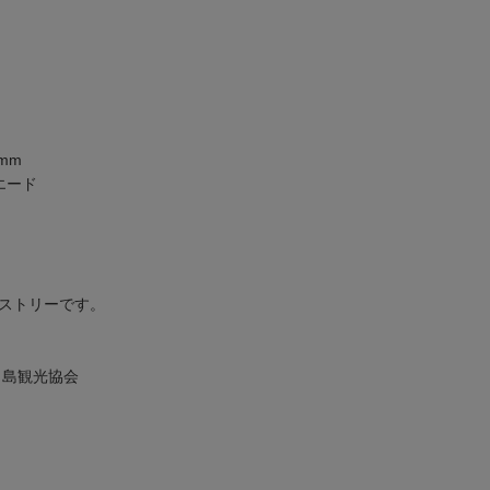
mm
エード
ストリーです。
/鳥白島観光協会