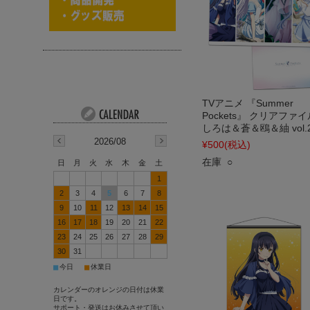
TVアニメ 『Summer
Pockets』 クリアファイ
しろは＆蒼＆鴎＆紬 vol.
2026/08
¥500
(税込)
在庫 ○
日
月
火
水
木
金
土
1
2
3
4
5
6
7
8
9
10
11
12
13
14
15
16
17
18
19
20
21
22
23
24
25
26
27
28
29
30
31
■
■
今日
休業日
カレンダーのオレンジの日付は休業
日です。
サポート・発送はお休みさせて頂い