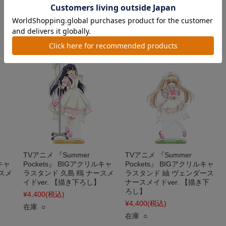
¥8,800
(税込)
¥8,800
(税込)
在庫 ○
在庫 ○
TVアニメ 『Summer
TVアニメ 『Summer
ルキャ
Pockets』 BIGアクリルキャ
Pockets』 BIGアクリルキャ
スメ
ラスタンド 久島 鴎 ナースメ
ラスタンド 紬 ヴェンダース
イドver. 【描き下ろし】
ナースメイドver. 【描き下
ろし】
¥4,400
(税込)
¥4,400
(税込)
在庫 ○
在庫 ○