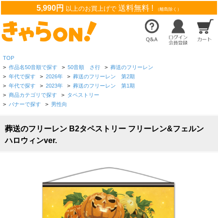
5,990円
送料無料 !
以上のお買上げで
（離島除く）
TOP
>
作品名50音順で探す
>
50音順 さ行
>
葬送のフリーレン
>
年代で探す
>
2026年
>
葬送のフリーレン 第2期
>
年代で探す
>
2023年
>
葬送のフリーレン 第1期
>
商品カテゴリで探す
>
タペストリー
>
バナーで探す
>
男性向
葬送のフリーレン B2タペストリー フリーレン&フェルン
ハロウィンver.