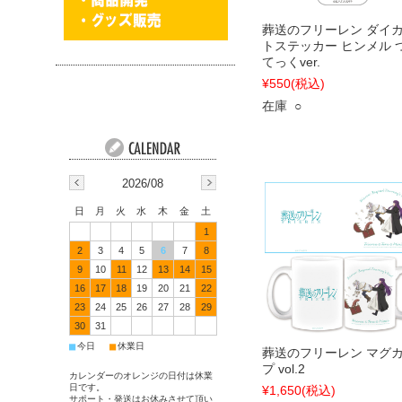
葬送のフリーレン ダイ
トステッカー ヒンメル 
てっくver.
¥550
(税込)
在庫 ○
2026/08
日
月
火
水
木
金
土
1
2
3
4
5
6
7
8
9
10
11
12
13
14
15
16
17
18
19
20
21
22
23
24
25
26
27
28
29
30
31
■
■
今日
休業日
葬送のフリーレン マグ
プ vol.2
カレンダーのオレンジの日付は休業
日です。
¥1,650
(税込)
サポート・発送はお休みさせて頂い