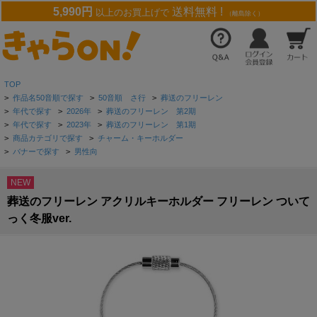
5,990円
送料無料 !
以上のお買上げで
（離島除く）
TOP
>
作品名50音順で探す
>
50音順 さ行
>
葬送のフリーレン
>
年代で探す
>
2026年
>
葬送のフリーレン 第2期
>
年代で探す
>
2023年
>
葬送のフリーレン 第1期
>
商品カテゴリで探す
>
チャーム・キーホルダー
>
バナーで探す
>
男性向
NEW
葬送のフリーレン アクリルキーホルダー フリーレン ついて
っく冬服ver.