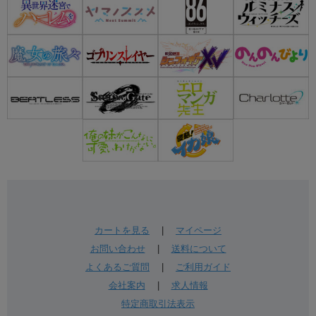
カートを見る
|
マイページ
お問い合わせ
|
送料について
よくあるご質問
|
ご利用ガイド
会社案内
|
求人情報
特定商取引法表示