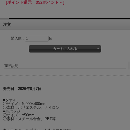
[ポイント還元 352ポイント～]
注文
購入数：
個
商品説明
発売日 2026年8月7日
■タオル
◯サイズ：約900×400mm
◯素材：ポリエステル、ナイロン
■缶バッジ
◯サイズ：φ56mm
◯素材：スチール合金、PET等