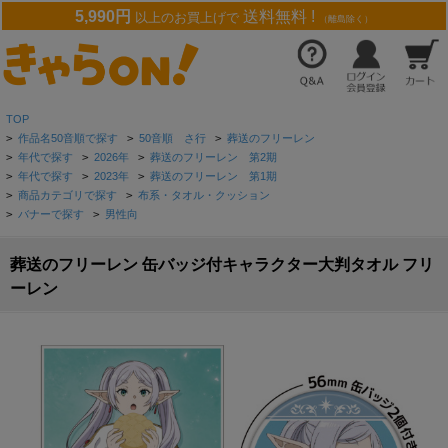
5,990円
送料無料 !
以上のお買上げで
（離島除く）
TOP
>
作品名50音順で探す
>
50音順 さ行
>
葬送のフリーレン
>
年代で探す
>
2026年
>
葬送のフリーレン 第2期
>
年代で探す
>
2023年
>
葬送のフリーレン 第1期
>
商品カテゴリで探す
>
布系・タオル・クッション
>
バナーで探す
>
男性向
葬送のフリーレン 缶バッジ付キャラクター大判タオル フリ
ーレン