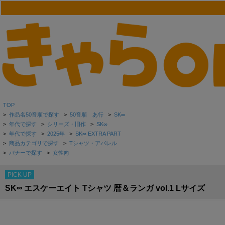
TOP
>
作品名50音順で探す
>
50音順 あ行
>
SK∞
>
年代で探す
>
シリーズ・旧作
>
SK∞
>
年代で探す
>
2025年
>
SK∞ EXTRA PART
>
商品カテゴリで探す
>
Tシャツ・アパレル
>
バナーで探す
>
女性向
PICK UP
SK∞ エスケーエイト Tシャツ 暦＆ランガ vol.1 Lサイズ