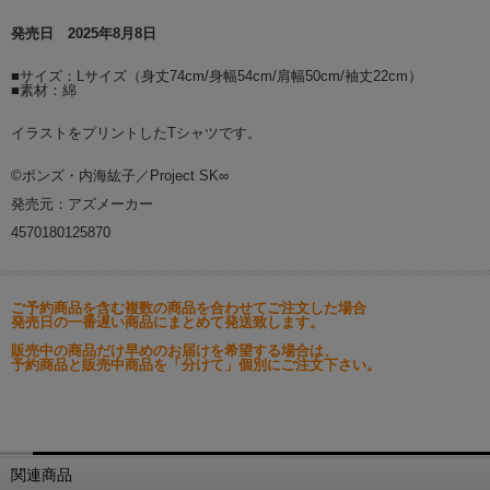
発売日 2025年8月8日
■サイズ：Lサイズ（身丈74cm/身幅54cm/肩幅50cm/袖丈22cm）
■素材：綿
イラストをプリントしたTシャツです。
©ボンズ・内海紘子／Project SK∞
発売元：アズメーカー
4570180125870
ご予約商品を含む複数の商品を合わせてご注文した場合
発売日の一番遅い商品にまとめて発送致します。
販売中の商品だけ早めのお届けを希望する場合は、
予約商品と販売中商品を「分けて」個別にご注文下さい。
関連商品