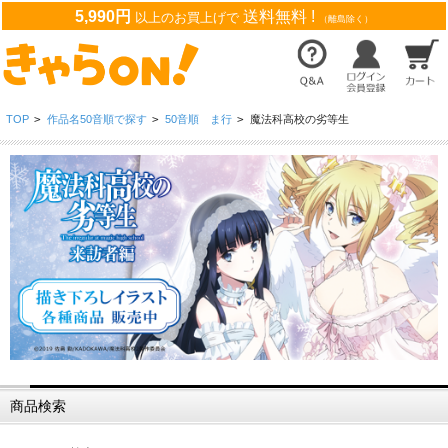
5,990円
送料無料 !
以上のお買上げで
（離島除く）
TOP
>
作品名50音順で探す
>
50音順 ま行
>
魔法科高校の劣等生
商品検索