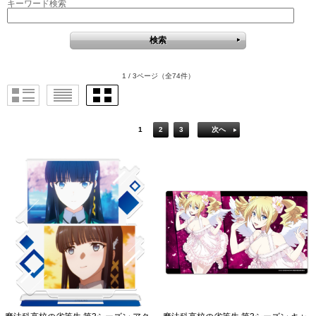
キーワード検索
1 / 3ページ
（全74件）
1
2
3
次へ