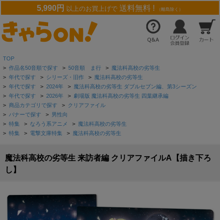
5,990円
送料無料 !
以上のお買上げで
（離島除く）
TOP
>
作品名50音順で探す
>
50音順 ま行
>
魔法科高校の劣等生
>
年代で探す
>
シリーズ・旧作
>
魔法科高校の劣等生
>
年代で探す
>
2024年
>
魔法科高校の劣等生 ダブルセブン編、第3シーズン
>
年代で探す
>
2026年
>
劇場版 魔法科高校の劣等生 四葉継承編
>
商品カテゴリで探す
>
クリアファイル
>
バナーで探す
>
男性向
>
特集
>
なろう系アニメ
>
魔法科高校の劣等生
>
特集
>
電撃文庫特集
>
魔法科高校の劣等生
魔法科高校の劣等生 来訪者編 クリアファイルA【描き下ろ
し】