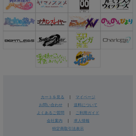
カートを見る
|
マイページ
お問い合わせ
|
送料について
よくあるご質問
|
ご利用ガイド
会社案内
|
求人情報
特定商取引法表示