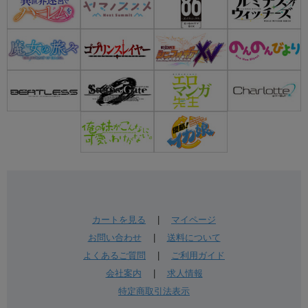
カートを見る
|
マイページ
お問い合わせ
|
送料について
よくあるご質問
|
ご利用ガイド
会社案内
|
求人情報
特定商取引法表示