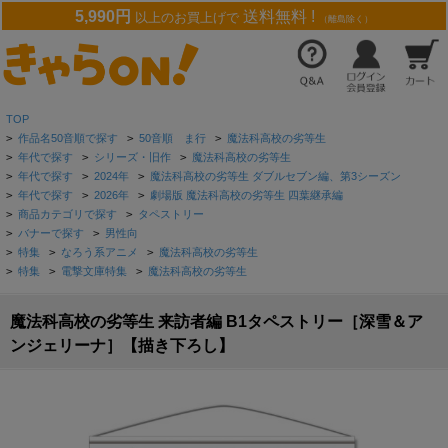
5,990円
送料無料 !
以上のお買上げで
（離島除く）
TOP
>
作品名50音順で探す
>
50音順 ま行
>
魔法科高校の劣等生
>
年代で探す
>
シリーズ・旧作
>
魔法科高校の劣等生
>
年代で探す
>
2024年
>
魔法科高校の劣等生 ダブルセブン編、第3シーズン
>
年代で探す
>
2026年
>
劇場版 魔法科高校の劣等生 四葉継承編
>
商品カテゴリで探す
>
タペストリー
>
バナーで探す
>
男性向
>
特集
>
なろう系アニメ
>
魔法科高校の劣等生
>
特集
>
電撃文庫特集
>
魔法科高校の劣等生
魔法科高校の劣等生 来訪者編 B1タペストリー［深雪＆ア
ンジェリーナ］【描き下ろし】