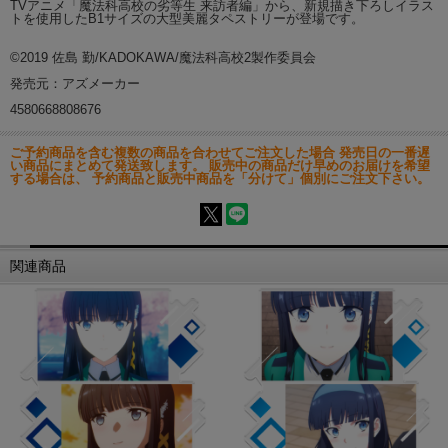
TVアニメ「魔法科高校の劣等生 来訪者編」から、新規描き下ろしイラス
トを使用したB1サイズの大型美麗タペストリーが登場です。
©2019 佐島 勤/KADOKAWA/魔法科高校2製作委員会
発売元：アズメーカー
4580668808676
ご予約商品を含む複数の商品を合わせてご注文した場合 発売日の一番遅
い商品にまとめて発送致します。 販売中の商品だけ早めのお届けを希望
する場合は、 予約商品と販売中商品を「分けて」個別にご注文下さい。
関連商品