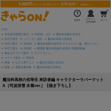
5,990円
送料無料 !
以上のお買上げで
（離島除く）
TOP
>
作品名50音順で探す
>
50音順 ま行
>
魔法科高校の劣等生
>
年代で探す
>
シリーズ・旧作
>
魔法科高校の劣等生
>
年代で探す
>
2024年
>
魔法科高校の劣等生 ダブルセブン編、第3シーズン
>
年代で探す
>
2026年
>
劇場版 魔法科高校の劣等生 四葉継承編
>
商品カテゴリで探す
>
ラバーマット
>
バナーで探す
>
男性向
>
特集
>
なろう系アニメ
>
魔法科高校の劣等生
>
特集
>
電撃文庫特集
>
魔法科高校の劣等生
魔法科高校の劣等生 来訪者編 キャラクターラバーマット
A［司波深雪 水着ver.］【描き下ろし】