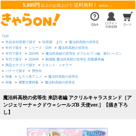
5,990円
送料無料 !
以上のお買上げで
（離島除く）
TOP
>
作品名50音順で探す
>
50音順 ま行
>
魔法科高校の劣等生
>
年代で探す
>
シリーズ・旧作
>
魔法科高校の劣等生
>
年代で探す
>
2024年
>
魔法科高校の劣等生 ダブルセブン編、第3シーズン
>
年代で探す
>
2026年
>
劇場版 魔法科高校の劣等生 四葉継承編
>
商品カテゴリで探す
>
スタンド・ジオラマ
>
バナーで探す
>
男性向
>
特集
>
なろう系アニメ
>
魔法科高校の劣等生
>
特集
>
電撃文庫特集
>
魔法科高校の劣等生
魔法科高校の劣等生 来訪者編 アクリルキャラスタンド［ア
ンジェリーナ＝クドウ＝シールズB 天使ver.］【描き下ろ
し】