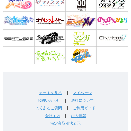
カートを見る
|
マイページ
お問い合わせ
|
送料について
よくあるご質問
|
ご利用ガイド
会社案内
|
求人情報
特定商取引法表示