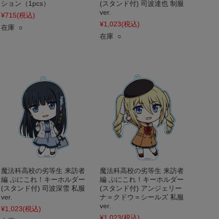
ション（1pcs）
(スタンド付) 司波達也 制服
ver.
¥715
(税込)
¥1,023
(税込)
在庫 ○
在庫 ○
魔法科高校の劣等生 来訪者
魔法科高校の劣等生 来訪者
編 ぷにこれ！キーホルダー
編 ぷにこれ！キーホルダー
(スタンド付) 司波深雪 私服
(スタンド付) アンジェリー
ver.
ナ＝クドウ＝シールズ 私服
ver.
¥1,023
(税込)
¥1,023
(税込)