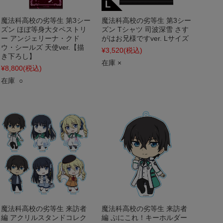
魔法科高校の劣等生 第3シー
魔法科高校の劣等生 第3シー
ズン ほぼ等身大タペストリ
ズン Tシャツ 司波深雪 さす
ー アンジェリーナ・クド
がはお兄様ですver. Lサイズ
ウ・シールズ 天使ver.【描
¥3,520
(税込)
き下ろし】
在庫 ×
¥8,800
(税込)
在庫 ○
魔法科高校の劣等生 来訪者
魔法科高校の劣等生 来訪者
編 アクリルスタンドコレク
編 ぷにこれ！キーホルダー