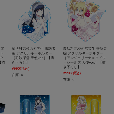
訪者
魔法科高校の劣等生 来訪者
魔法科高校の劣等生 来訪者
ンド
編 アクリルキーホルダー
編 アクリルキーホルダー
ウ
［司波深雪 天使ver.］【描
［アンジェリーナ＝クドウ
【描
き下ろし】
＝シールズ 天使ver.］【描
き下ろし】
¥990
(税込)
¥990
(税込)
在庫 ○
在庫 ○