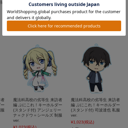
【描
ット アンジェリーナ・クド
ション（BOX）
ウ・シールズ 天使ver.【描
¥4,290
(税込)
き下ろし】
在庫 ×
¥3,300
(税込)
在庫 ○
訪者
魔法科高校の劣等生 来訪者
魔法科高校の劣等生 来訪者
ダー
編 ぷにこれ！キーホルダー
編 ぷにこれ！キーホルダー
制服
(スタンド付) アンジェリー
(スタンド付) 司波達也 私服
ナ＝クドウ＝シールズ 制服
ver.
ver.
¥1,023
(税込)
¥1,023
(税込)