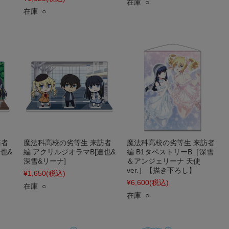
在庫 ○
在庫 ○
訪者
魔法科高校の劣等生 来訪者
魔法科高校の劣等生 来訪者
也&
編 アクリルジオラマB[達也&
編 B1タペストリーB［深雪
深雪&リーナ]
＆アンジェリーナ 天使
ver.］【描き下ろし】
¥1,650
(税込)
¥6,600
(税込)
在庫 ○
在庫 ○