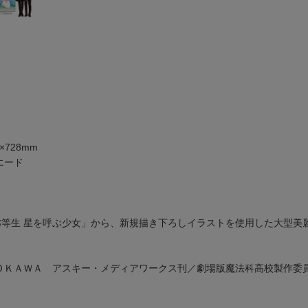
×728mm
エード
劣等生 星を呼ぶ少女」から、新規描き下ろしイラストを使用した大型美
ＡＤＯＫＡＷＡ アスキー・メディアワークス刊／劇場版魔法科高校製作委