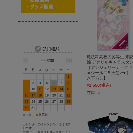
魔法科高校の劣等生 来
2026/08
編 アクリルキャラスタ
［アンジェリーナ＝クド
日
月
火
水
木
金
土
＝シールズB 天使ver.］
1
き下ろし】
2
3
4
5
6
7
8
¥1,650
(税込)
9
10
11
12
13
14
15
在庫 ○
16
17
18
19
20
21
22
23
24
25
26
27
28
29
30
31
■
■
今日
休業日
カレンダーのオレンジの日付は休業
日です。
サポート・発送はお休みさせて頂い