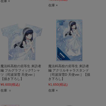
在庫 ×
在庫 ×
魔法科高校の劣等生 来訪者
魔法科高校の劣等生 来訪者
編 フルグラフィックTシャ
編 アクリルキャラスタンド
ツ［司波深雪 天使ver.］
［司波深雪D 天使ver.］【描
【描き下ろし】
き下ろし】
¥6,600
(税込)
¥1,650
(税込)
在庫 ○
在庫 ×