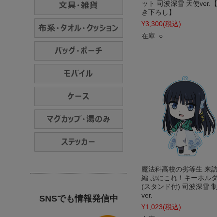
ット 司波深雪 天使ver.
き下ろし】
¥3,300
(税込)
在庫 ○
魔法科高校の劣等生 来
編 ぷにこれ！キーホル
(スタンド付) 司波深雪 
ver.
SNSでも情報発信中
¥1,023
(税込)