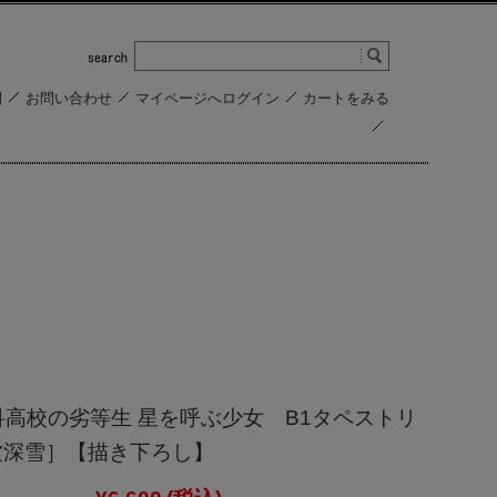
問
お問い合わせ
マイページへログイン
カートをみる
科高校の劣等生 星を呼ぶ少女 B1タペストリ
司波深雪］【描き下ろし】