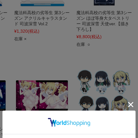
シー
魔法科高校の劣等生 第3シー
魔法科高校の劣等生 第3シー
タン
ズン アクリルキャラスタン
ズン ほぼ等身大タペストリ
ド 司波深雪 Vol.2
ー 司波深雪 天使ver.【描き
下ろし】
¥1,320
(税込)
¥8,800
(税込)
在庫 ×
在庫 ○
シー
魔法科高校の劣等生 第3シー
魔法科高校の劣等生 来訪者
ーマ
ズン キャラクターラバーマ
編 アクリルスタンドコレク