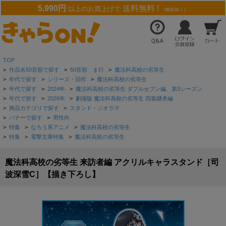
5,990円
送料無料 !
以上のお買上げで
（離島除く）
TOP
>
作品名50音順で探す
>
50音順 ま行
>
魔法科高校の劣等生
>
年代で探す
>
シリーズ・旧作
>
魔法科高校の劣等生
>
年代で探す
>
2024年
>
魔法科高校の劣等生 ダブルセブン編、第3シーズン
>
年代で探す
>
2026年
>
劇場版 魔法科高校の劣等生 四葉継承編
>
商品カテゴリで探す
>
スタンド・ジオラマ
>
バナーで探す
>
男性向
>
特集
>
なろう系アニメ
>
魔法科高校の劣等生
>
特集
>
電撃文庫特集
>
魔法科高校の劣等生
魔法科高校の劣等生 来訪者編 アクリルキャラスタンド［司
波深雪C］【描き下ろし】