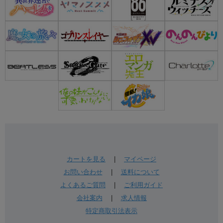
カートを見る
|
マイページ
お問い合わせ
|
送料について
よくあるご質問
|
ご利用ガイド
会社案内
|
求人情報
特定商取引法表示