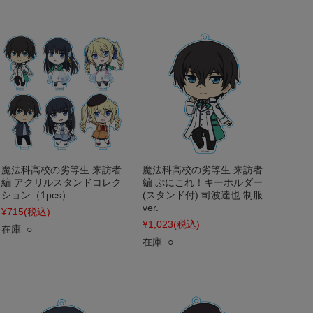
魔法科高校の劣等生 来訪者
魔法科高校の劣等生 来訪者
編 アクリルスタンドコレク
編 ぷにこれ！キーホルダー
ション（1pcs）
(スタンド付) 司波達也 制服
ver.
¥715
(税込)
¥1,023
(税込)
在庫 ○
在庫 ○