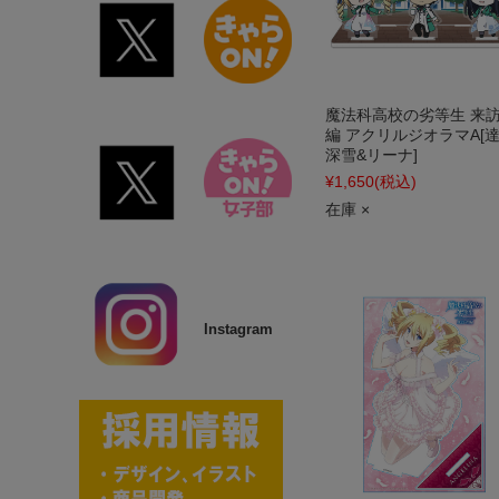
魔法科高校の劣等生 来
編 アクリルジオラマA[達
深雪&リーナ]
¥1,650
(税込)
在庫 ×
Instagram