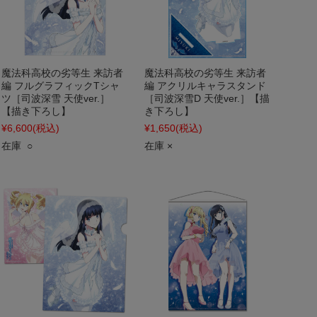
魔法科高校の劣等生 来訪者
魔法科高校の劣等生 来訪者
編 フルグラフィックTシャ
編 アクリルキャラスタンド
ツ［司波深雪 天使ver.］
［司波深雪D 天使ver.］【描
【描き下ろし】
き下ろし】
¥6,600
(税込)
¥1,650
(税込)
在庫 ○
在庫 ×