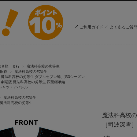
ご利用ガイド
よくあるご質
50音順 ま行
魔法科高校の劣等生
旧作
魔法科高校の劣等生
魔法科高校の劣等生 ダブルセブン編、第3シーズン
劇場版 魔法科高校の劣等生 四葉継承編
シャツ・アパレル
魔法科高校の劣等生
魔法科高校の劣等生
魔法科高校の
［司波深雪］