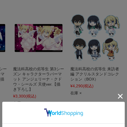
シー
魔法科高校の劣等生 第3シー
魔法科高校の劣等生 来訪者
ーマ
ズン キャラクターラバーマ
編 アクリルスタンドコレク
【描
ット アンジェリーナ・クド
ション（BOX）
ウ・シールズ 天使ver.【描
¥4,290
(税込)
き下ろし】
在庫 ×
¥3,300
(税込)
在庫 ○