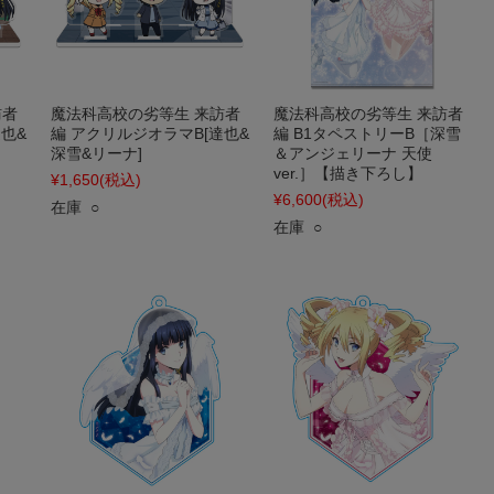
訪者
魔法科高校の劣等生 来訪者
魔法科高校の劣等生 来訪者
也&
編 アクリルジオラマB[達也&
編 B1タペストリーB［深雪
深雪&リーナ]
＆アンジェリーナ 天使
ver.］【描き下ろし】
¥1,650
(税込)
¥6,600
(税込)
在庫 ○
在庫 ○