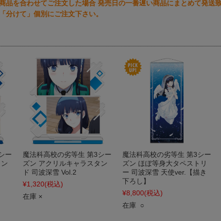
商品を合わせてご注文した場合 発売日の一番遅い商品にまとめて発送致
「分けて」個別にご注文下さい。
シー
魔法科高校の劣等生 第3シー
魔法科高校の劣等生 第3シー
タン
ズン アクリルキャラスタン
ズン ほぼ等身大タペストリ
ド 司波深雪 Vol.2
ー 司波深雪 天使ver.【描き
下ろし】
¥1,320
(税込)
¥8,800
(税込)
在庫 ×
在庫 ○