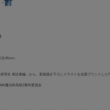
日
裄丈45cm）
の劣等生 来訪者編」から、新規描き下ろしイラストを全面プリントした
OKAWA/魔法科高校2製作委員会