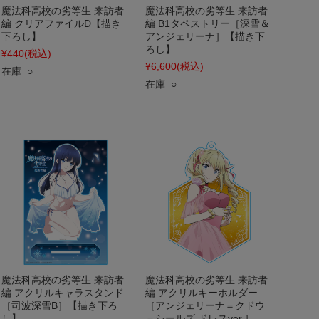
魔法科高校の劣等生 来訪者
魔法科高校の劣等生 来訪者
編 クリアファイルD【描き
編 B1タペストリー［深雪＆
下ろし】
アンジェリーナ］【描き下
ろし】
¥440
(税込)
¥6,600
(税込)
在庫 ○
在庫 ○
魔法科高校の劣等生 来訪者
魔法科高校の劣等生 来訪者
編 アクリルキャラスタンド
編 アクリルキーホルダー
［司波深雪B］【描き下ろ
［アンジェリーナ＝クドウ
し】
＝シールズ ドレスver.］