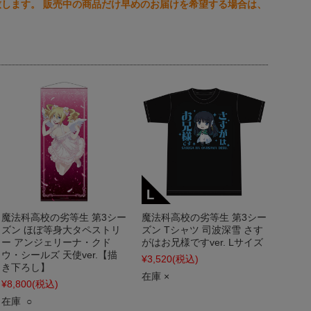
します。 販売中の商品だけ早めのお届けを希望する場合は、
魔法科高校の劣等生 第3シー
魔法科高校の劣等生 第3シー
ズン ほぼ等身大タペストリ
ズン Tシャツ 司波深雪 さす
ー アンジェリーナ・クド
がはお兄様ですver. Lサイズ
ウ・シールズ 天使ver.【描
¥3,520
(税込)
き下ろし】
在庫 ×
¥8,800
(税込)
在庫 ○