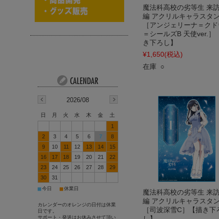
魔法科高校の劣等生 来
編 アクリルキャラスタ
［アンジェリーナ＝クド
＝シールズB 天使ver.］
き下ろし】
¥1,650
(税込)
在庫 ○
2026/08
日
月
火
水
木
金
土
1
2
3
4
5
6
7
8
9
10
11
12
13
14
15
16
17
18
19
20
21
22
23
24
25
26
27
28
29
30
31
■
■
今日
休業日
魔法科高校の劣等生 来
編 アクリルキャラスタ
カレンダーのオレンジの日付は休業
［司波深雪C］【描き下
日です。
サポート・発送はお休みさせて頂い
し】