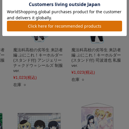
訪者
魔法科高校の劣等生 来訪者
魔法科高校の劣等生 来訪者
ダー
編 ぷにこれ！キーホルダー
編 ぷにこれ！キーホルダー
制服
(スタンド付) アンジェリー
(スタンド付) 司波達也 私服
ナ＝クドウ＝シールズ 制服
ver.
ver.
¥1,023
(税込)
¥1,023
(税込)
在庫 ○
在庫 ○