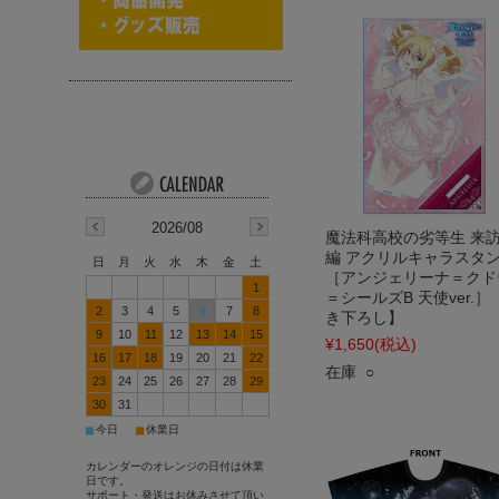
2026/08
魔法科高校の劣等生 来
編 アクリルキャラスタ
日
月
火
水
木
金
土
［アンジェリーナ＝クド
1
＝シールズB 天使ver.］
2
3
4
5
6
7
8
き下ろし】
9
10
11
12
13
14
15
¥1,650
(税込)
16
17
18
19
20
21
22
在庫 ○
23
24
25
26
27
28
29
30
31
■
■
今日
休業日
カレンダーのオレンジの日付は休業
日です。
サポート・発送はお休みさせて頂い