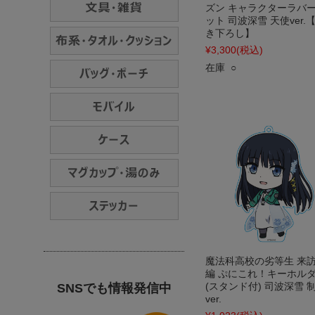
ズン キャラクターラバ
ット 司波深雪 天使ver.
き下ろし】
¥3,300
(税込)
在庫 ○
魔法科高校の劣等生 来
編 ぷにこれ！キーホル
(スタンド付) 司波深雪 
SNSでも情報発信中
ver.