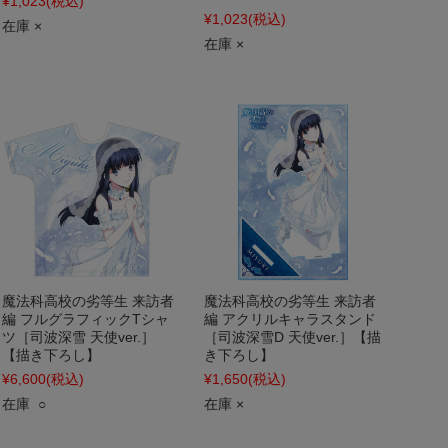
¥1,023
(税込)
¥1,023
(税込)
在庫 ×
在庫 ×
魔法科高校の劣等生 来訪者
魔法科高校の劣等生 来訪者
編 フルグラフィックTシャ
編 アクリルキャラスタンド
ツ［司波深雪 天使ver.］
［司波深雪D 天使ver.］【描
【描き下ろし】
き下ろし】
¥6,600
(税込)
¥1,650
(税込)
在庫 ○
在庫 ×