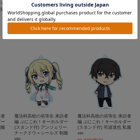
ーマ
ズン キャラクターラバーマ
編 アクリルスタンドコレク
【描
ット アンジェリーナ・クド
ション（BOX）
ウ・シールズ 天使ver.【描
¥4,290
(税込)
き下ろし】
在庫 ×
¥3,300
(税込)
在庫 ○
訪者
魔法科高校の劣等生 来訪者
魔法科高校の劣等生 来訪者
ダー
編 ぷにこれ！キーホルダー
編 ぷにこれ！キーホルダー
制服
(スタンド付) アンジェリー
(スタンド付) 司波達也 私服
ナ＝クドウ＝シールズ 制服
ver.
ver.