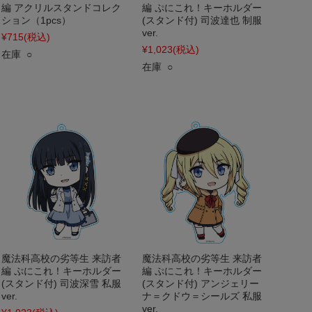
編 アクリルスタンドコレク
編 ぷにこれ！キーホルダー
ション（1pcs）
(スタンド付) 司波達也 制服
ver.
¥715
(税込)
¥1,023
(税込)
在庫 ○
在庫 ○
魔法科高校の劣等生 来訪者
魔法科高校の劣等生 来訪者
編 ぷにこれ！キーホルダー
編 ぷにこれ！キーホルダー
(スタンド付) 司波深雪 私服
(スタンド付) アンジェリー
ver.
ナ＝クドウ＝シールズ 私服
ver.