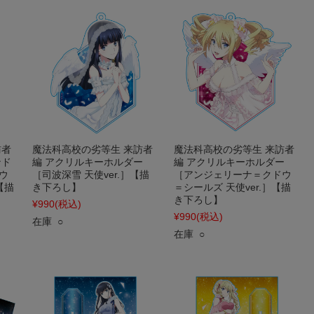
訪者
魔法科高校の劣等生 来訪者
魔法科高校の劣等生 来訪者
ンド
編 アクリルキーホルダー
編 アクリルキーホルダー
ウ
［司波深雪 天使ver.］【描
［アンジェリーナ＝クドウ
【描
き下ろし】
＝シールズ 天使ver.］【描
き下ろし】
¥990
(税込)
¥990
(税込)
在庫 ○
在庫 ○