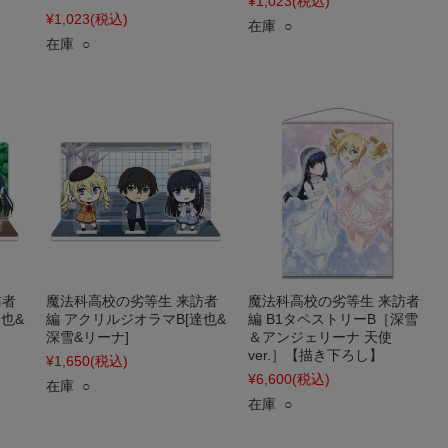
¥1,023
(税込)
¥1,023
(税込)
在庫 ○
在庫 ○
訪者
魔法科高校の劣等生 来訪者
魔法科高校の劣等生 来訪者
也&
編 アクリルジオラマB[達也&
編 B1タペストリーB［深雪
深雪&リーナ]
＆アンジェリーナ 天使
ver.］【描き下ろし】
¥1,650
(税込)
¥6,600
(税込)
在庫 ○
在庫 ○