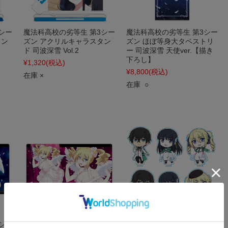
シー
魔法科高校の劣等生 第3シー
魔法科高校の劣等生 第3シー
タン
ズン アクリルキャラスタン
ズン ほぼ等身大タペストリ
ド 司波深雪 Vol.2
ー 司波深雪 天使ver.【描き
下ろし】
¥1,320
(税込)
¥8,800
(税込)
在庫 ×
在庫 ○
シー
魔法科高校の劣等生 第3シー
魔法科高校の劣等生 来訪者