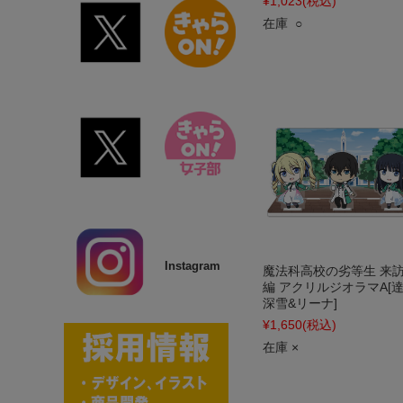
¥1,023
(税込)
在庫 ○
Instagram
魔法科高校の劣等生 来
編 アクリルジオラマA[達
深雪&リーナ]
¥1,650
(税込)
在庫 ×