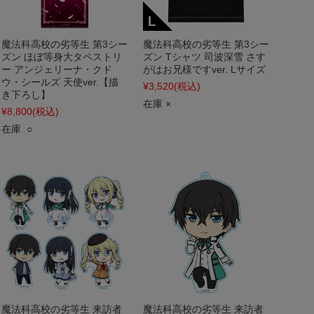
魔法科高校の劣等生 第3シー
魔法科高校の劣等生 第3シー
ズン ほぼ等身大タペストリ
ズン Tシャツ 司波深雪 さす
ー アンジェリーナ・クド
がはお兄様ですver. Lサイズ
ウ・シールズ 天使ver.【描
¥3,520
(税込)
き下ろし】
在庫 ×
¥8,800
(税込)
在庫 ○
魔法科高校の劣等生 来訪者
魔法科高校の劣等生 来訪者