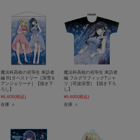
魔法科高校の劣等生 来訪者
魔法科高校の劣等生 来訪者
編 B1タペストリー［深雪＆
編 フルグラフィックTシャ
アンジェリーナ］【描き下
ツ［司波深雪］【描き下ろ
ろし】
し】
¥6,600
(税込)
¥6,600
(税込)
在庫 ○
在庫 ○