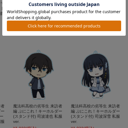
ーマ
編 アクリルスタンドコレク
編 アクリルスタンドコレク
クド
ション（BOX）
ション（1pcs）
描
¥4,290
(税込)
¥715
(税込)
在庫 ×
在庫 ○
訪者
魔法科高校の劣等生 来訪者
魔法科高校の劣等生 来訪者
ダー
編 ぷにこれ！キーホルダー
編 ぷにこれ！キーホルダー
ー
(スタンド付) 司波達也 私服
(スタンド付) 司波深雪 私服
制服
ver.
ver.