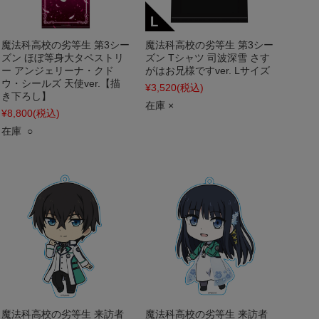
魔法科高校の劣等生 第3シー
魔法科高校の劣等生 第3シー
ズン ほぼ等身大タペストリ
ズン Tシャツ 司波深雪 さす
ー アンジェリーナ・クド
がはお兄様ですver. Lサイズ
ウ・シールズ 天使ver.【描
¥3,520
(税込)
き下ろし】
在庫 ×
¥8,800
(税込)
在庫 ○
魔法科高校の劣等生 来訪者
魔法科高校の劣等生 来訪者