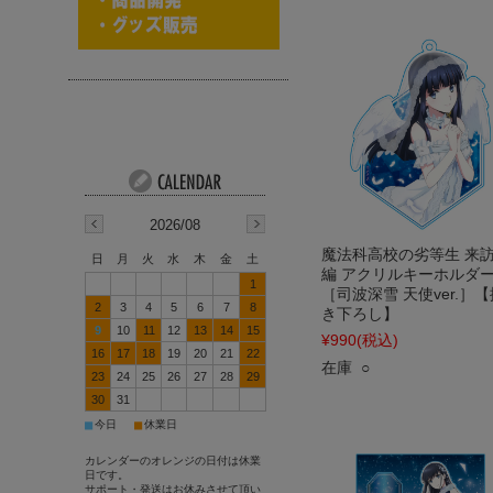
2026/08
魔法科高校の劣等生 来
日
月
火
水
木
金
土
編 アクリルキーホルダ
1
［司波深雪 天使ver.］【
2
3
4
5
6
7
8
き下ろし】
9
10
11
12
13
14
15
¥990
(税込)
16
17
18
19
20
21
22
在庫 ○
23
24
25
26
27
28
29
30
31
■
■
今日
休業日
カレンダーのオレンジの日付は休業
日です。
サポート・発送はお休みさせて頂い