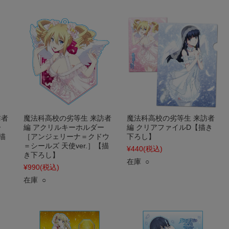
訪者
魔法科高校の劣等生 来訪者
魔法科高校の劣等生 来訪者
ー
編 アクリルキーホルダー
編 クリアファイルD【描き
描
［アンジェリーナ＝クドウ
下ろし】
＝シールズ 天使ver.］【描
¥440
(税込)
き下ろし】
在庫 ○
¥990
(税込)
在庫 ○