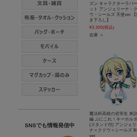
ズン キャラクターラバ
ット アンジェリーナ・
ウ・シールズ 天使ver.【
き下ろし】
¥3,300
(税込)
在庫 ○
魔法科高校の劣等生 来
編 ぷにこれ！キーホル
(スタンド付) アンジェリ
SNSでも情報発信中
ナ＝クドウ＝シールズ 
ver.