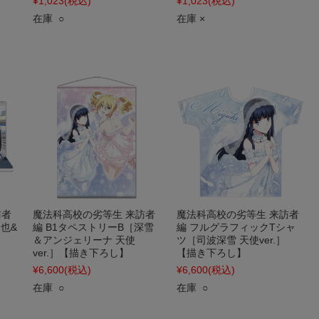
¥1,023
(税込)
¥1,023
(税込)
在庫 ○
在庫 ×
訪者
魔法科高校の劣等生 来訪者
魔法科高校の劣等生 来訪者
也&
編 B1タペストリーB［深雪
編 フルグラフィックTシャ
＆アンジェリーナ 天使
ツ［司波深雪 天使ver.］
ver.］【描き下ろし】
【描き下ろし】
¥6,600
(税込)
¥6,600
(税込)
在庫 ○
在庫 ○