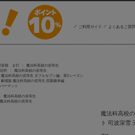
ご利用ガイド
よくあるご質
50音順 ま行
魔法科高校の劣等生
旧作
魔法科高校の劣等生
魔法科高校の劣等生 ダブルセブン編、第3シーズン
劇場版 魔法科高校の劣等生 四葉継承編
バーマット
魔法科高校の劣等生
魔法科高校の劣等生
魔法科高校の
ト 司波深雪 