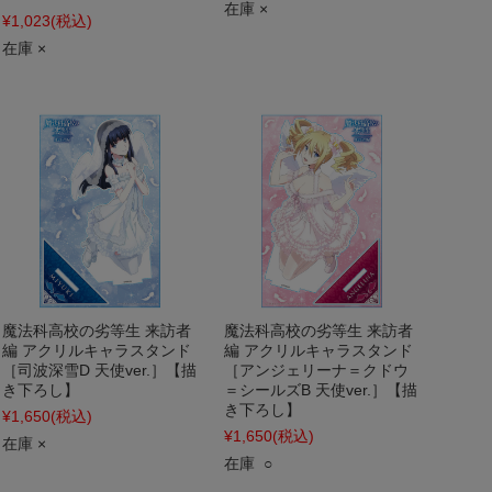
在庫 ×
¥1,023
(税込)
在庫 ×
魔法科高校の劣等生 来訪者
魔法科高校の劣等生 来訪者
編 アクリルキャラスタンド
編 アクリルキャラスタンド
［司波深雪D 天使ver.］【描
［アンジェリーナ＝クドウ
き下ろし】
＝シールズB 天使ver.］【描
き下ろし】
¥1,650
(税込)
¥1,650
(税込)
在庫 ×
在庫 ○