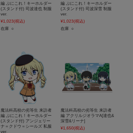
編 ぷにこれ！キーホルダー
編 ぷにこれ！キーホルダー
(スタンド付) 司波達也 制服
(スタンド付) 司波深雪 制服
ver.
ver.
¥1,023
(税込)
¥1,023
(税込)
在庫 ○
在庫 ○
魔法科高校の劣等生 来訪者
魔法科高校の劣等生 来訪者
編 ぷにこれ！キーホルダー
編 アクリルジオラマA[達也&
(スタンド付) アンジェリー
深雪&リーナ]
ナ＝クドウ＝シールズ 私服
¥1,650
(税込)
ver.