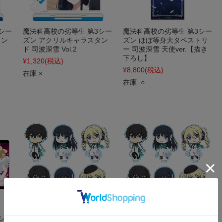
シー
魔法科高校の劣等生 第3シー
魔法科高校の劣等生 第3シー
タン
ズン アクリルキャラスタン
ズン ほぼ等身大タペストリ
ド 司波深雪 Vol.2
ー 司波深雪 天使ver.【描き
下ろし】
¥1,320
(税込)
¥8,800
(税込)
在庫 ×
在庫 ○
シー
魔法科高校の劣等生 来訪者
魔法科高校の劣等生 来訪者