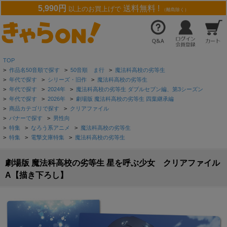
5,990円
送料無料 !
以上のお買上げで
（離島除く）
TOP
>
作品名50音順で探す
>
50音順 ま行
>
魔法科高校の劣等生
>
年代で探す
>
シリーズ・旧作
>
魔法科高校の劣等生
>
年代で探す
>
2024年
>
魔法科高校の劣等生 ダブルセブン編、第3シーズン
>
年代で探す
>
2026年
>
劇場版 魔法科高校の劣等生 四葉継承編
>
商品カテゴリで探す
>
クリアファイル
>
バナーで探す
>
男性向
>
特集
>
なろう系アニメ
>
魔法科高校の劣等生
>
特集
>
電撃文庫特集
>
魔法科高校の劣等生
劇場版 魔法科高校の劣等生 星を呼ぶ少女 クリアファイル
A【描き下ろし】