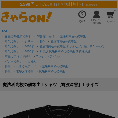
5,990円
送料無料 !
以上のお買上げで
（離島除く）
TOP
>
作品名50音順で探す
>
50音順 ま行
>
魔法科高校の劣等生
>
年代で探す
>
シリーズ・旧作
>
魔法科高校の劣等生
>
年代で探す
>
2024年
>
魔法科高校の劣等生 ダブルセブン編、第3シーズン
>
年代で探す
>
2026年
>
劇場版 魔法科高校の劣等生 四葉継承編
>
商品カテゴリで探す
>
Tシャツ・アパレル
>
バナーで探す
>
男性向
>
特集
>
なろう系アニメ
>
魔法科高校の劣等生
>
特集
>
電撃文庫特集
>
魔法科高校の劣等生
魔法科高校の優等生 Tシャツ［司波深雪］ Lサイズ