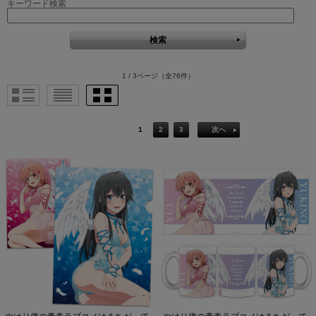
キーワード検索
1 / 3ページ
（全76件）
1
2
3
次へ