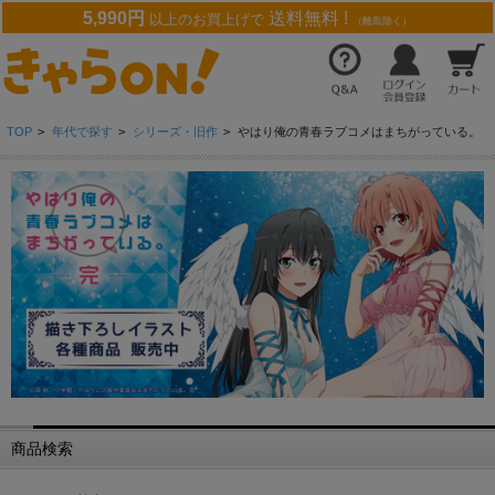
5,990円
送料無料 !
以上のお買上げで
（離島除く）
TOP
>
年代で探す
>
シリーズ・旧作
>
やはり俺の青春ラブコメはまちがっている。
商品検索