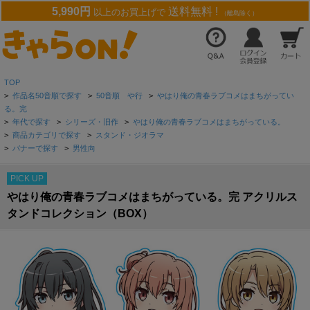
5,990円
送料無料 !
以上のお買上げで
（離島除く）
TOP
>
作品名50音順で探す
>
50音順 や行
>
やはり俺の青春ラブコメはまちがってい
る。完
>
年代で探す
>
シリーズ・旧作
>
やはり俺の青春ラブコメはまちがっている。
>
商品カテゴリで探す
>
スタンド・ジオラマ
>
バナーで探す
>
男性向
PICK UP
やはり俺の青春ラブコメはまちがっている。完 アクリルス
タンドコレクション（BOX）