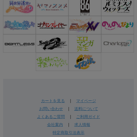
カートを見る
|
マイページ
お問い合わせ
|
送料について
よくあるご質問
|
ご利用ガイド
会社案内
|
求人情報
特定商取引法表示