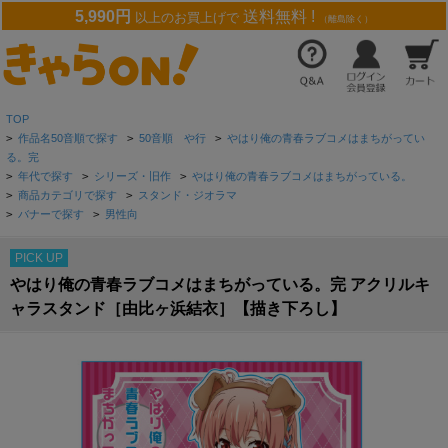
5,990円
送料無料 !
以上のお買上げで
（離島除く）
TOP
>
作品名50音順で探す
>
50音順 や行
>
やはり俺の青春ラブコメはまちがってい
る。完
>
年代で探す
>
シリーズ・旧作
>
やはり俺の青春ラブコメはまちがっている。
>
商品カテゴリで探す
>
スタンド・ジオラマ
>
バナーで探す
>
男性向
PICK UP
やはり俺の青春ラブコメはまちがっている。完 アクリルキ
ャラスタンド［由比ヶ浜結衣］【描き下ろし】