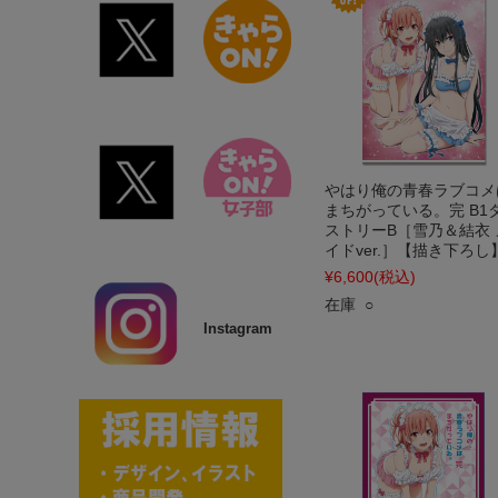
やはり俺の青春ラブコメ
まちがっている。完 B1
ストリーB［雪乃＆結衣 
イドver.］【描き下ろし
¥6,600
(税込)
在庫 ○
Instagram