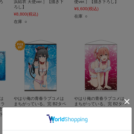
ろ
浜結衣 天使ver.］【描き下
使ver.］【描き下ろし】
ろし】
¥6,600
(税込)
¥8,800
(税込)
在庫 ○
在庫 ○
は
やはり俺の青春ラブコメは
やはり俺の青春ラブコメは
ャラ
まちがっている。完 B2タペ
まちがっている。完 B2タペ
雪乃
ストリーA［雪ノ下雪乃 水
ストリーD［由比ヶ浜結衣
下
着ver.］【描き下ろし】
メイドver.］【描き下ろし】
¥3,300
(税込)
¥3,300
(税込)
在庫 ○
在庫 ○