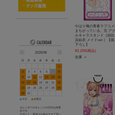
やはり俺の青春ラブコメ
まちがっている。完 ア
ルキャラスタンド［由比
浜結衣 メイドver.］【描
下ろし】
¥2,200
(税込)
2026/08
在庫 ○
日
月
火
水
木
金
土
1
2
3
4
5
6
7
8
9
10
11
12
13
14
15
16
17
18
19
20
21
22
23
24
25
26
27
28
29
30
31
■
■
今日
休業日
カレンダーのオレンジの日付は休業
日です。
サポート・発送はお休みさせて頂い