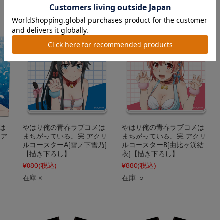
は
やはり俺の青春ラブコメは
やはり俺の青春ラブコメは
リア
まちがっている。完 アクリ
まちがっている。完 アクリ
】
ルコースターA[雪ノ下雪乃]
ルコースターB[由比ヶ浜結
【描き下ろし】
衣]【描き下ろし】
¥880
(税込)
¥880
(税込)
在庫 ×
在庫 ○