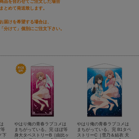
商品を合わせてご注文した場合
まとめて発送致します。
お届けを希望する場合は、
「分けて」個別にご注文下さい。
は
やはり俺の青春ラブコメは
やはり俺の青春ラブコメは
ぼ等
まちがっている。完 ほぼ等
まちがっている。完 B1タペ
ノ下
身大タペストリーB［由比ヶ
ストリーC［雪乃＆結衣 天