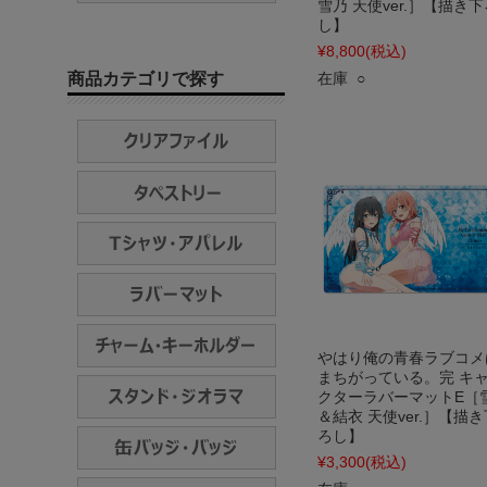
雪乃 天使ver.］【描き下
し】
¥8,800
(税込)
商品カテゴリで探す
在庫 ○
やはり俺の青春ラブコメ
まちがっている。完 キ
クターラバーマットE［
＆結衣 天使ver.］【描き
ろし】
¥3,300
(税込)