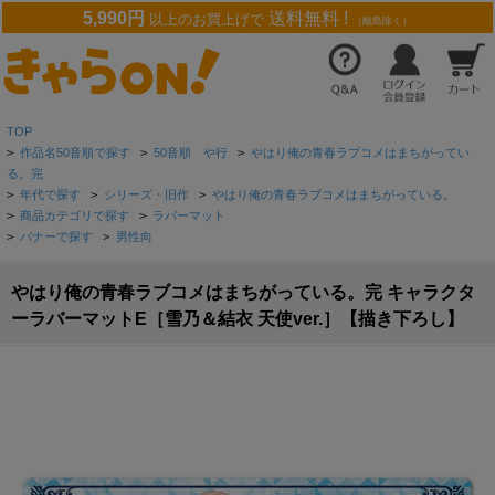
5,990円
送料無料 !
以上のお買上げで
（離島除く）
TOP
>
作品名50音順で探す
>
50音順 や行
>
やはり俺の青春ラブコメはまちがってい
る。完
>
年代で探す
>
シリーズ・旧作
>
やはり俺の青春ラブコメはまちがっている。
>
商品カテゴリで探す
>
ラバーマット
>
バナーで探す
>
男性向
やはり俺の青春ラブコメはまちがっている。完 キャラクタ
ーラバーマットE［雪乃＆結衣 天使ver.］【描き下ろし】