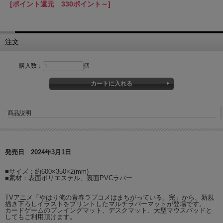
[ポイント還元 330ポイント～]
注文
購入数：
個
商品説明
発売日 2024年3月1日
■サイズ：約600×350×2(mm)
■素材：表面ポリエステル、裏面PVCラバー
TVアニメ「やはり俺の青春ラブコメはまちがっている。完」から、新規
描き下ろしイラストをプリントしたマルチラバーマットが登場です。
カードゲームのプレイングマット、デスクマット、大型マウスパッドと
してもご利用頂けます。