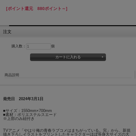
[ポイント還元 880ポイント～]
注文
購入数：
個
商品説明
発売日 2024年3月1日
■サイズ：1550mm×700mm
■素材：ポリエステルスエード
※上部のみ紐付き
TVアニメ「やはり俺の青春ラブコメはまちがっている。完」から、新規
描き下ろしイラストをプリントしたキャラクターほぼ等身大サイズの大