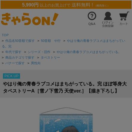
5,990円
送料無料 !
以上のお買上げで
（離島除く）
TOP
>
作品名50音順で探す
>
50音順 や行
>
やはり俺の青春ラブコメはまちがってい
る。完
>
年代で探す
>
シリーズ・旧作
>
やはり俺の青春ラブコメはまちがっている。
>
商品カテゴリで探す
>
タペストリー
>
バナーで探す
>
男性向
PICK UP
やはり俺の青春ラブコメはまちがっている。完 ほぼ等身大
タペストリーA［雪ノ下雪乃 天使ver.］【描き下ろし】