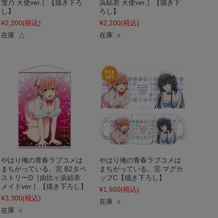
雪乃 天使ver.］【描き下ろ
浜結衣 天使ver.］【描き下
し】
ろし】
¥2,200
(税込)
¥2,200
(税込)
在庫 △
在庫 ○
やはり俺の青春ラブコメは
やはり俺の青春ラブコメは
まちがっている。完 B2タペ
まちがっている。完 マグカ
ストリーD［由比ヶ浜結衣
ップC【描き下ろし】
メイドver.］【描き下ろし】
¥1,650
(税込)
¥3,300
(税込)
在庫 ○
在庫 ○