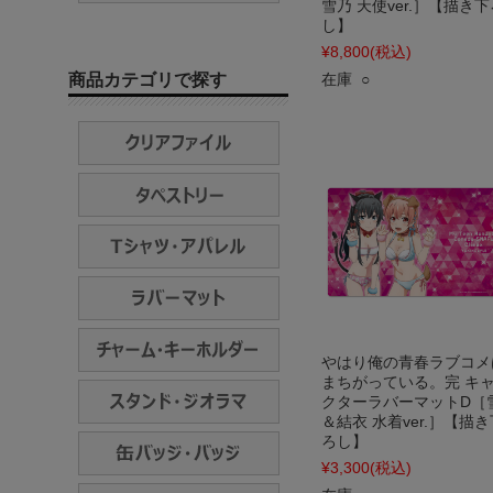
雪乃 天使ver.］【描き下
し】
¥8,800
(税込)
商品カテゴリで探す
在庫 ○
やはり俺の青春ラブコメ
まちがっている。完 キ
クターラバーマットD［
＆結衣 水着ver.］【描き
ろし】
¥3,300
(税込)