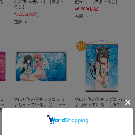
ろ
浜結衣 天使ver.］【描き下
使ver.］【描き下ろし】
ろし】
¥6,600
(税込)
¥8,800
(税込)
在庫 ○
在庫 ○
は
やはり俺の青春ラブコメは
やはり俺の青春ラブコメは
ャラ
まちがっている。完 キャラ
まちがっている。完 B2タペ
雪乃
クターラバーマットE［雪乃
ストリーA［雪ノ下雪乃 水
下
＆結衣 天使ver.］【描き下
着ver.］【描き下ろし】
ろし】
¥3,300
(税込)
¥3,300
(税込)
在庫 ○