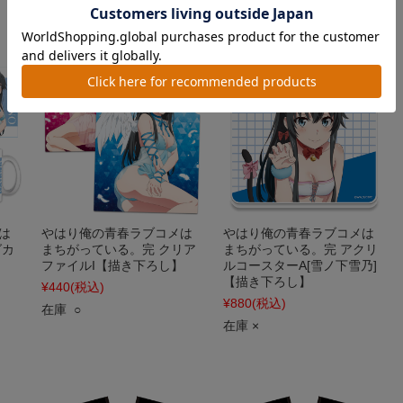
在庫 ○
は
やはり俺の青春ラブコメは
やはり俺の青春ラブコメは
グカ
まちがっている。完 クリア
まちがっている。完 アクリ
ファイルI【描き下ろし】
ルコースターA[雪ノ下雪乃]
【描き下ろし】
¥440
(税込)
¥880
(税込)
在庫 ○
在庫 ×