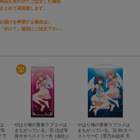
商品を合わせてご注文した場合
まとめて発送致します。
お届けを希望する場合は、
「分けて」個別にご注文下さい。
は
やはり俺の青春ラブコメは
やはり俺の青春ラブコメは
ぼ等
まちがっている。完 ほぼ等
まちがっている。完 B1タペ
ノ下
身大タペストリーB［由比ヶ
ストリーC［雪乃＆結衣 天