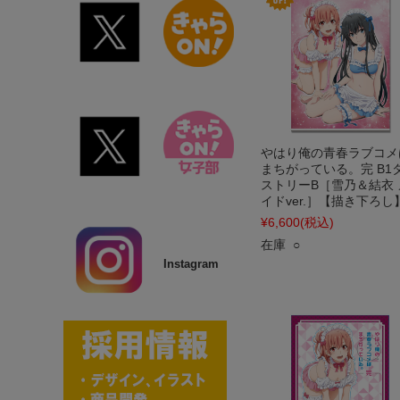
やはり俺の青春ラブコメ
まちがっている。完 B1
ストリーB［雪乃＆結衣 
イドver.］【描き下ろし
¥6,600
(税込)
在庫 ○
Instagram