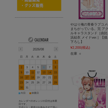
やはり俺の青春ラブコメ
まちがっている。完 ア
ルキャラスタンド［由比
浜結衣 メイドver.］【描
下ろし】
¥2,200
(税込)
2026/08
在庫 ○
日
月
火
水
木
金
土
1
2
3
4
5
6
7
8
9
10
11
12
13
14
15
16
17
18
19
20
21
22
23
24
25
26
27
28
29
30
31
■
■
今日
休業日
カレンダーのオレンジの日付は休業
日です。
サポート・発送はお休みさせて頂い