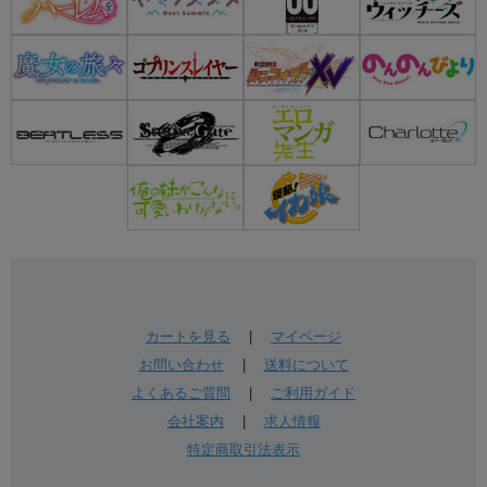
カートを見る
|
マイページ
お問い合わせ
|
送料について
よくあるご質問
|
ご利用ガイド
会社案内
|
求人情報
特定商取引法表示