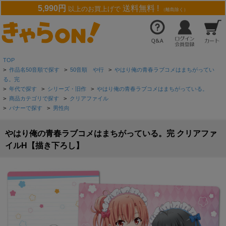
5,990円
送料無料 !
以上のお買上げで
（離島除く）
TOP
>
作品名50音順で探す
>
50音順 や行
>
やはり俺の青春ラブコメはまちがってい
る。完
>
年代で探す
>
シリーズ・旧作
>
やはり俺の青春ラブコメはまちがっている。
>
商品カテゴリで探す
>
クリアファイル
>
バナーで探す
>
男性向
やはり俺の青春ラブコメはまちがっている。完 クリアファ
イルH【描き下ろし】