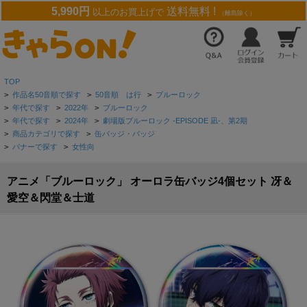
5,990円
送料無料 !
以上のお買上げで
（離島除く）
TOP
>
作品名50音順で探す
>
50音順 は行
>
ブルーロック
>
年代で探す
>
2022年
>
ブルーロック
>
年代で探す
>
2024年
>
劇場版ブルーロック -EPISODE 凪-、第2期
>
商品カテゴリで探す
>
缶バッジ・バッジ
>
バナーで探す
>
女性向
アニメ「ブルーロック」 オーロラ缶バッジ4個セット 冴＆
愛空＆閃堂＆士道