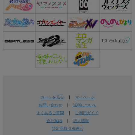
カートを見る
|
マイページ
お問い合わせ
|
送料について
よくあるご質問
|
ご利用ガイド
会社案内
|
求人情報
特定商取引法表示