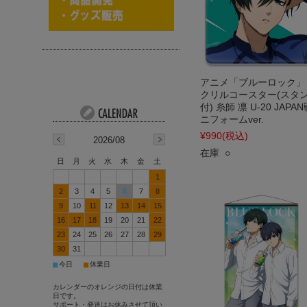
アニメ「ブルーロック」
クリルコースター(スタ
付) 糸師 凛 U-20 JAPA
ニフォームver.
¥990
(税込)
2026/08
在庫 ○
日
月
火
水
木
金
土
1
2
3
4
5
6
7
8
9
10
11
12
13
14
15
16
17
18
19
20
21
22
23
24
25
26
27
28
29
30
31
■
■
今日
休業日
カレンダーのオレンジの日付は休業
日です。
サポート・発送はお休みさせて頂い