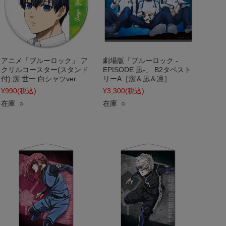
アニメ「ブルーロック」 ア
劇場版「ブルーロック -
クリルコースター(スタンド
EPISODE 凪-」 B2タペスト
付) 潔 世一 白シャツver.
リーA［潔＆凪＆凛］
¥990
(税込)
¥3,300
(税込)
在庫 ○
在庫 ○