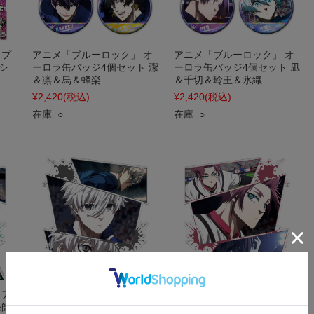
 プ
アニメ「ブルーロック」 オ
アニメ「ブルーロック」 オ
シ
ーロラ缶バッジ4個セット 潔
ーロラ缶バッジ4個セット 凪
＆凛＆烏＆蜂楽
＆千切＆玲王＆氷織
¥2,420
(税込)
¥2,420
(税込)
在庫 ○
在庫 ○
 ア
アニメ「ブルーロック」 ア
アニメ「ブルーロック」 ア
糸師
クリルキャラスタンド 凪 誠
クリルキャラスタンド 糸師