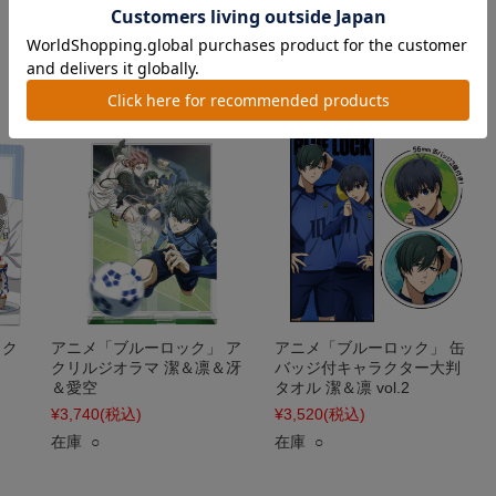
士郎 場面写ver.
冴 場面写ver.
¥1,320
(税込)
¥1,320
(税込)
在庫 △
在庫 △
 ク
アニメ「ブルーロック」 ア
アニメ「ブルーロック」 缶
クリルジオラマ 潔＆凛＆冴
バッジ付キャラクター大判
＆愛空
タオル 潔＆凛 vol.2
¥3,740
(税込)
¥3,520
(税込)
在庫 ○
在庫 ○