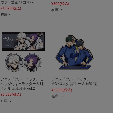
ヴァ・愛空 場面写ver.
¥500
(税込)
¥1,320
(税込)
在庫 ○
在庫 ×
アニメ「ブルーロック」 缶
アニメ「ブルーロック」
バッジ付キャラクター大判
MOKUスタ 潔 世一＆糸師 凛
タオル 凪＆玲王 vol.2
¥2,200
(税込)
¥3,520
(税込)
在庫 ○
在庫 ○