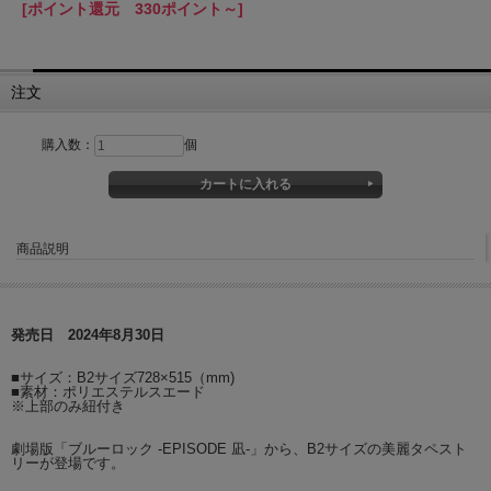
[ポイント還元 330ポイント～]
注文
購入数：
個
商品説明
発売日 2024年8月30日
■サイズ：B2サイズ728×515（mm)
■素材：ポリエステルスエード
※上部のみ紐付き
劇場版「ブルーロック -EPISODE 凪-」から、B2サイズの美麗タペスト
リーが登場です。