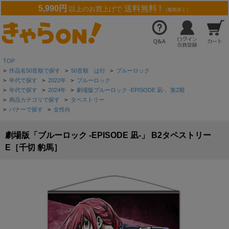
5,990円
送料無料 !
以上のお買上げで
（離島除く）
TOP
>
作品名50音順で探す
>
50音順 は行
>
ブルーロック
>
年代で探す
>
2022年
>
ブルーロック
>
年代で探す
>
2024年
>
劇場版ブルーロック -EPISODE 凪-、第2期
>
商品カテゴリで探す
>
タペストリー
>
バナーで探す
>
女性向
劇場版「ブルーロック -EPISODE 凪-」 B2タペストリー
E［千切 豹馬］