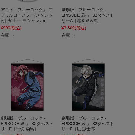
アニメ「ブルーロック」 ア
劇場版「ブルーロック -
クリルコースター(スタンド
EPISODE 凪-」 B2タペスト
付) 潔 世一 白シャツver.
リーA［潔＆凪＆凛］
¥990
(税込)
¥3,300
(税込)
在庫 ○
在庫 ○
劇場版「ブルーロック -
劇場版「ブルーロック -
EPISODE 凪-」 B2タペスト
EPISODE 凪-」 B2タペスト
リーE［千切 豹馬］
リーF［凪 誠士郎］