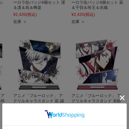
シ
ーロラ缶バッジ4個セット 潔
ーロラ缶バッジ4個セット 凪
＆凛＆烏＆蜂楽
＆千切＆玲王＆氷織
¥2,420
(税込)
¥2,420
(税込)
在庫 ○
在庫 ○
 ア
アニメ「ブルーロック」 ア
アニメ「ブルーロック」 ア
糸師
クリルキャラスタンド 凪 誠
クリルキャラスタンド 糸師
士郎 場面写ver.
冴 場面写ver.
¥1,320
(税込)
¥1,320
(税込)
在庫 △
在庫 △