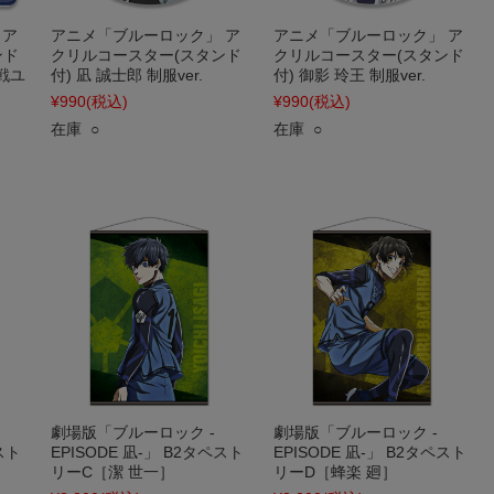
 ア
アニメ「ブルーロック」 ア
アニメ「ブルーロック」 ア
ンド
クリルコースター(スタンド
クリルコースター(スタンド
N戦ユ
付) 凪 誠士郎 制服ver.
付) 御影 玲王 制服ver.
¥990
(税込)
¥990
(税込)
在庫 ○
在庫 ○
劇場版「ブルーロック -
劇場版「ブルーロック -
スト
EPISODE 凪-」 B2タペスト
EPISODE 凪-」 B2タペスト
リーC［潔 世一］
リーD［蜂楽 廻］