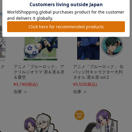
 ク
アニメ「ブルーロック」 ア
アニメ「ブルーロック」 缶
クリルジオラマ 潔＆凛＆冴
バッジ付キャラクター大判
＆愛空
タオル 潔＆凛 vol.2
¥3,740
(税込)
¥3,520
(税込)
在庫 ○
在庫 ○