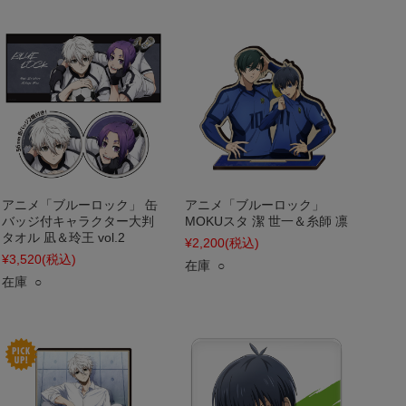
アニメ「ブルーロック」 缶
アニメ「ブルーロック」
バッジ付キャラクター大判
MOKUスタ 潔 世一＆糸師 凛
タオル 凪＆玲王 vol.2
¥2,200
(税込)
¥3,520
(税込)
在庫 ○
在庫 ○