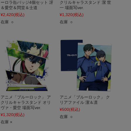
ーロラ缶バッジ4個セット 冴
クリルキャラスタンド 潔 世
＆愛空＆閃堂＆士道
一 場面写ver.
¥2,420
(税込)
¥1,320
(税込)
在庫 ○
在庫 ○
アニメ「ブルーロック」 ア
アニメ「ブルーロック」 ク
クリルキャラスタンド オリ
リアファイル 潔＆凛
ヴァ・愛空 場面写ver.
¥500
(税込)
¥1,320
(税込)
在庫 ○
在庫 ×