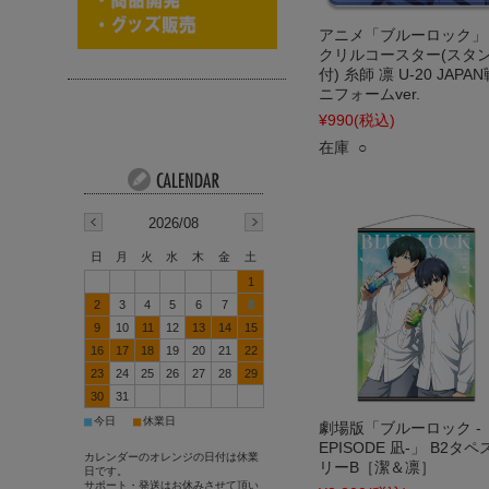
アニメ「ブルーロック」
クリルコースター(スタ
付) 糸師 凛 U-20 JAPA
ニフォームver.
¥990
(税込)
在庫 ○
2026/08
日
月
火
水
木
金
土
1
2
3
4
5
6
7
8
9
10
11
12
13
14
15
16
17
18
19
20
21
22
23
24
25
26
27
28
29
30
31
■
■
今日
休業日
劇場版「ブルーロック -
EPISODE 凪-」 B2タペ
カレンダーのオレンジの日付は休業
リーB［潔＆凛］
日です。
サポート・発送はお休みさせて頂い