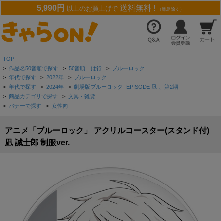
5,990円
送料無料 !
以上のお買上げで
（離島除く）
TOP
>
作品名50音順で探す
>
50音順 は行
>
ブルーロック
>
年代で探す
>
2022年
>
ブルーロック
>
年代で探す
>
2024年
>
劇場版ブルーロック -EPISODE 凪-、第2期
>
商品カテゴリで探す
>
文具・雑貨
>
バナーで探す
>
女性向
アニメ「ブルーロック」 アクリルコースター(スタンド付)
凪 誠士郎 制服ver.