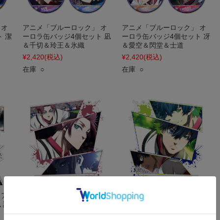
 オ
アニメ「ブルーロック」 オ
アニメ「ブルーロック」 オ
 潔
ーロラ缶バッジ4個セット 凪
ーロラ缶バッジ4個セット 冴
＆千切＆玲王＆氷織
＆愛空＆閃堂＆士道
¥2,420
(税込)
¥2,420
(税込)
在庫 ○
在庫 ○
 ア
アニメ「ブルーロック」 ア
アニメ「ブルーロック」 ア
 誠
クリルキャラスタンド 糸師
クリルキャラスタンド オリ
冴 場面写ver.
ヴァ・愛空 場面写ver.