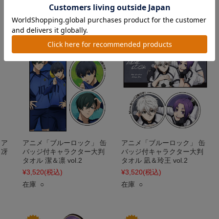
¥1,320
(税込)
¥1,320
(税込)
在庫 △
在庫 ×
 ア
アニメ「ブルーロック」 缶
アニメ「ブルーロック」 缶
＆冴
バッジ付キャラクター大判
バッジ付キャラクター大判
タオル 潔＆凛 vol.2
タオル 凪＆玲王 vol.2
¥3,520
(税込)
¥3,520
(税込)
在庫 ○
在庫 ○