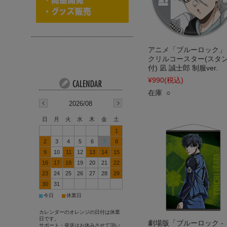
アニメ「ブルーロック」
クリルコースター(スタ
付) 凪 誠士郎 制服ver.
¥990
(税込)
在庫 ○
2026/08
日
月
火
水
木
金
土
1
2
3
4
5
6
7
8
9
10
11
12
13
14
15
16
17
18
19
20
21
22
23
24
25
26
27
28
29
30
31
■
■
今日
休業日
カレンダーのオレンジの日付は休業
日です。
劇場版「ブルーロック -
サポート・発送はお休みさせて頂い