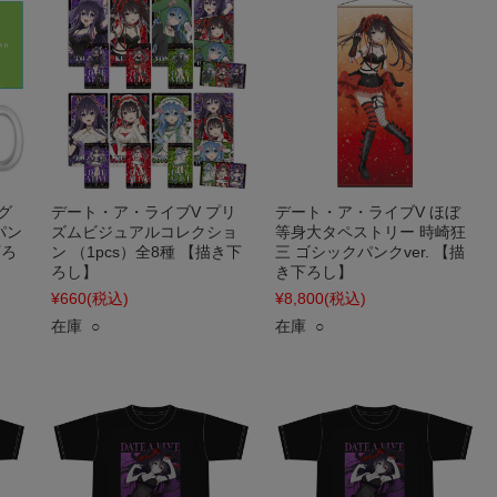
グ
デート・ア・ライブV プリ
デート・ア・ライブV ほぼ
パン
ズムビジュアルコレクショ
等身大タペストリー 時崎狂
下ろ
ン （1pcs）全8種 【描き下
三 ゴシックパンクver. 【描
ろし】
き下ろし】
¥660
(税込)
¥8,800
(税込)
在庫 ○
在庫 ○