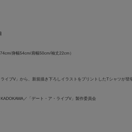
日
cm/身幅54cm/肩幅50cm/袖丈22cm）
・ライブV」から、新規描き下ろしイラストをプリントしたTシャツが登
こ／KADOKAWA／「デート・ア・ライブV」製作委員会