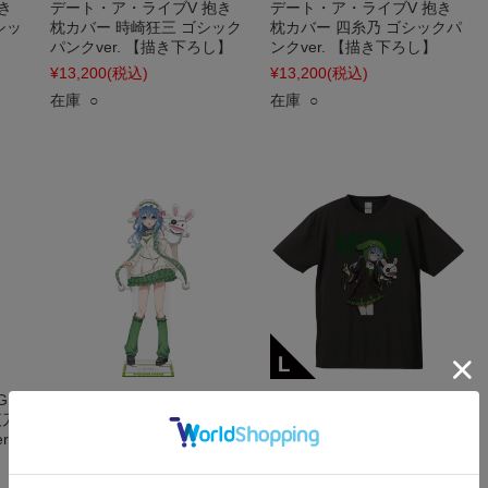
き
デート・ア・ライブV 抱き
デート・ア・ライブV 抱き
シッ
枕カバー 時崎狂三 ゴシック
枕カバー 四糸乃 ゴシックパ
パンクver. 【描き下ろし】
ンクver. 【描き下ろし】
¥13,200
(税込)
¥13,200
(税込)
在庫 ○
在庫 ○
Gア
デート・ア・ライブV BIGア
デート・ア・ライブV Tシャ
夜刀
クリルキャラスタンド 四糸
ツ 四糸乃 ゴシックパンク
.
乃 ゴシックパンク ホワイト
ver. Lサイズ 【描き下ろし】
ver. 【描き下ろし】
¥3,520
(税込)
¥4,400
(税込)