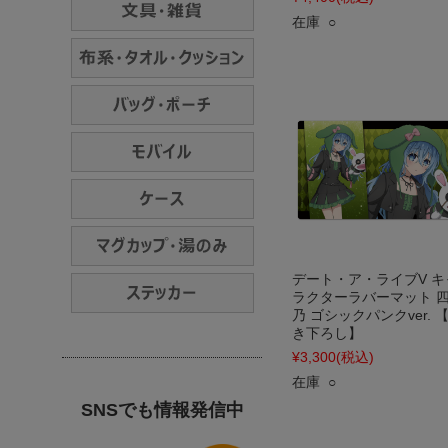
在庫 ○
デート・ア・ライブV キ
ラクターラバーマット 
乃 ゴシックパンクver. 
き下ろし】
¥3,300
(税込)
在庫 ○
SNSでも情報発信中