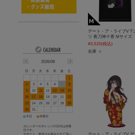
デート・ア・ライブV T
ツ 夜刀神十香 Mサイズ
¥3,520
(税込)
在庫 ○
2026/08
日
月
火
水
木
金
土
1
2
3
4
5
6
7
8
9
10
11
12
13
14
15
16
17
18
19
20
21
22
23
24
25
26
27
28
29
30
31
■
■
今日
休業日
カレンダーのオレンジの日付は休業
日です。
デート・ア・ライブV ア
サポート・発送はお休みさせて頂い