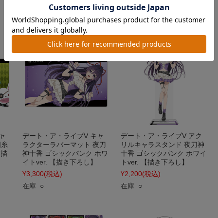
在庫 ○
在庫 ○
ャ
デート・ア・ライブV キャ
デート・ア・ライブV アク
四糸
ラクターラバーマット 夜刀
リルキャラスタンド 夜刀神
【描
神十香 ゴシックパンク ホワ
十香 ゴシックパンク ホワイ
イトver. 【描き下ろし】
トver. 【描き下ろし】
¥3,300
(税込)
¥2,200
(税込)
在庫 ○
在庫 ○