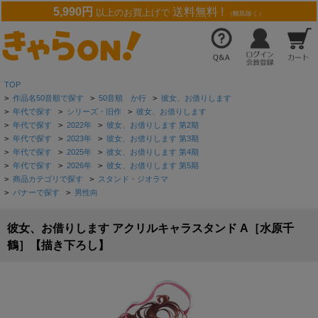
5,990円
送料無料 !
以上のお買上げで
（離島除く）
TOP
>
作品名50音順で探す
>
50音順 か行
>
彼女、お借りします
>
年代で探す
>
シリーズ・旧作
>
彼女、お借りします
>
年代で探す
>
2022年
>
彼女、お借りします 第2期
>
年代で探す
>
2023年
>
彼女、お借りします 第3期
>
年代で探す
>
2025年
>
彼女、お借りします 第4期
>
年代で探す
>
2026年
>
彼女、お借りします 第5期
>
商品カテゴリで探す
>
スタンド・ジオラマ
>
バナーで探す
>
男性向
彼女、お借りします アクリルキャラスタンド A［水原千
鶴］【描き下ろし】