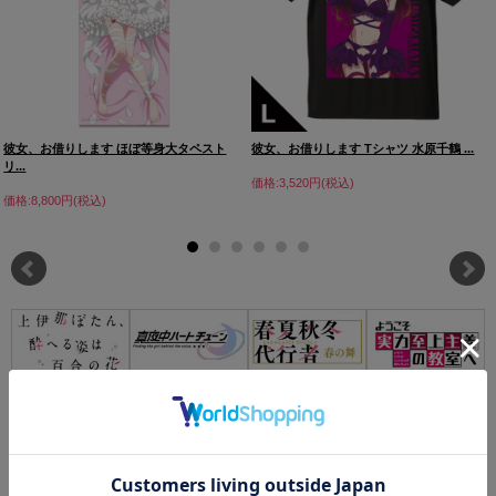
彼女、お借りします ほぼ等身大タペスト
彼女、お借りします Tシャツ 水原千鶴 ...
リ...
価格:3,520円(税込)
価格:8,800円(税込)