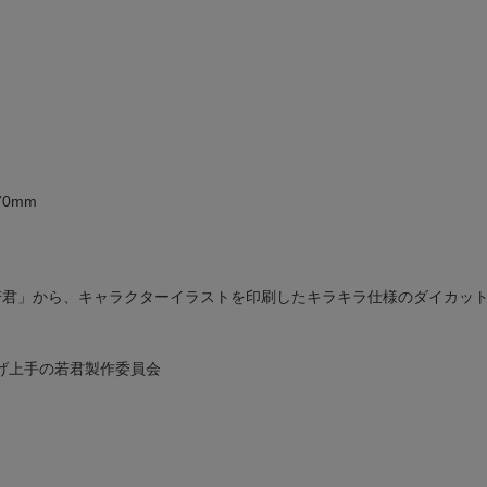
0mm
若君」から、キャラクターイラストを印刷したキラキラ仕様のダイカッ
げ上手の若君製作委員会