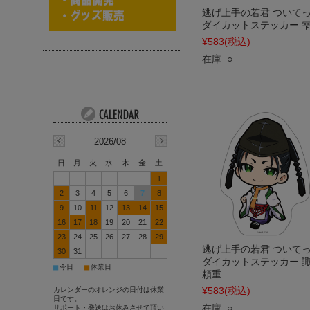
逃げ上手の若君 ついて
ダイカットステッカー 
¥583
(税込)
在庫 ○
2026/08
日
月
火
水
木
金
土
1
2
3
4
5
6
7
8
9
10
11
12
13
14
15
16
17
18
19
20
21
22
23
24
25
26
27
28
29
逃げ上手の若君 ついて
30
31
ダイカットステッカー 
■
■
今日
休業日
頼重
¥583
(税込)
カレンダーのオレンジの日付は休業
日です。
在庫 ○
サポート・発送はお休みさせて頂い