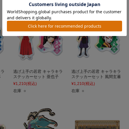
キラ
逃げ上手の若君 キャラキラ
逃げ上手の若君 キャラキラ
郎
ステッカーセット 亜也子
ステッカーセット 風間玄蕃
¥1,210
(税込)
¥1,210
(税込)
在庫 ○
在庫 ○