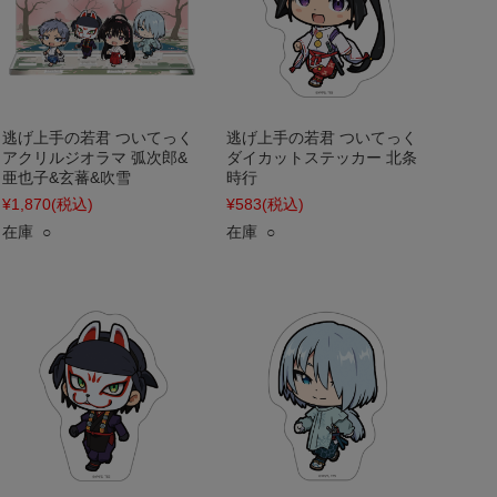
逃げ上手の若君 ついてっく
逃げ上手の若君 ついてっく
アクリルジオラマ 弧次郎&
ダイカットステッカー 北条
亜也子&玄蕃&吹雪
時行
¥1,870
(税込)
¥583
(税込)
在庫 ○
在庫 ○