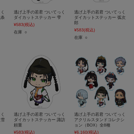
っく
逃げ上手の若君 ついてっく
逃げ上手の若君 ついてっく
北条
ダイカットステッカー 雫
ダイカットステッカー 弧次
郎
¥583
(税込)
¥583
(税込)
在庫 ○
在庫 ○
っく
逃げ上手の若君 ついてっく
逃げ上手の若君 ついてっく
吹雪
ダイカットステッカー 諏訪
アクリルスタンドコレクシ
頼重
ョン（BOX）全8種
¥583
(税込)
¥6,160
(税込)