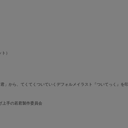
ット）
若君」から、てくてくついていくデフォルメイラスト『ついてっく』を
げ上手の若君製作委員会