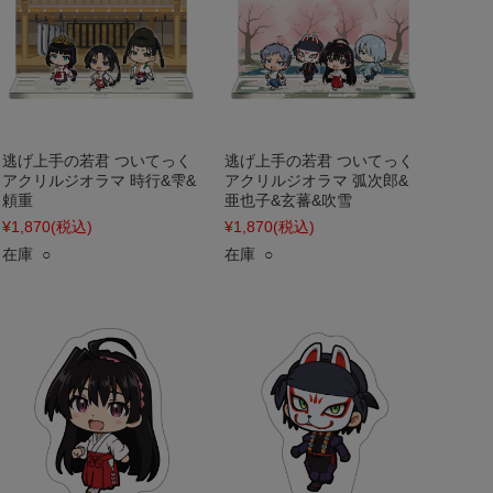
逃げ上手の若君 ついてっく
逃げ上手の若君 ついてっく
アクリルジオラマ 時行&雫&
アクリルジオラマ 弧次郎&
頼重
亜也子&玄蕃&吹雪
¥1,870
(税込)
¥1,870
(税込)
在庫 ○
在庫 ○