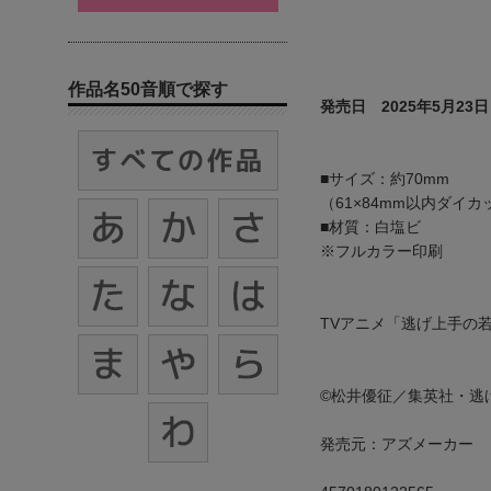
作品名50音順で探す
発売日 2025年5月23日
■サイズ：約70mm
（61×84mm以内ダイカ
■材質：白塩ビ
※フルカラー印刷
TVアニメ「逃げ上手の
©松井優征／集英社・逃
発売元：アズメーカー