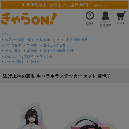
5,990円
送料無料 !
以上のお買上げで
（離島除く）
TOP
>
作品名50音順で探す
>
50音順 な行
>
逃げ上手の若君
>
年代で探す
>
2024年
>
逃げ上手の若君
>
年代で探す
>
2026年
>
逃げ上手の若君 第2期
>
商品カテゴリで探す
>
ステッカー
>
バナーで探す
>
女性向
逃げ上手の若君 キャラキラステッカーセット 亜也子