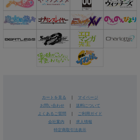
カートを見る
|
マイページ
お問い合わせ
|
送料について
よくあるご質問
|
ご利用ガイド
会社案内
|
求人情報
特定商取引法表示