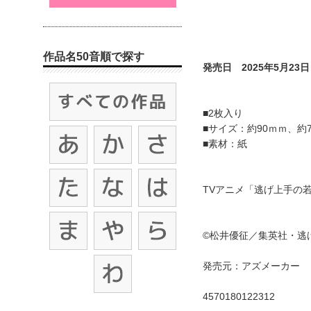
作品名50音順で探す
発売日 2025年5月23日
■2枚入り
■サイズ：約90ｍｍ、約7
■素材：紙
TVアニメ「逃げ上手の
©松井優征／集英社・逃
発売元：アズメーカー
4570180122312