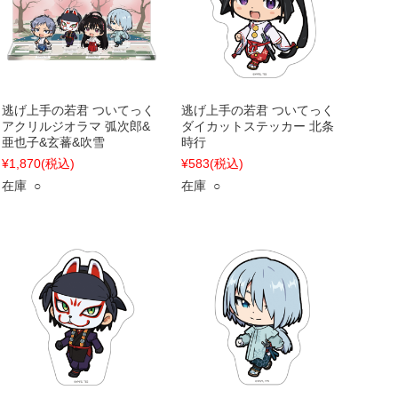
逃げ上手の若君 ついてっく
逃げ上手の若君 ついてっく
アクリルジオラマ 弧次郎&
ダイカットステッカー 北条
亜也子&玄蕃&吹雪
時行
¥1,870
(税込)
¥583
(税込)
在庫 ○
在庫 ○