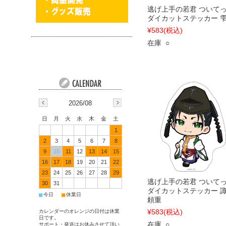
逃げ上手の若君 ついて
ダイカットステッカー 
¥583
(税込)
在庫 ○
2026/08
日
月
火
水
木
金
土
1
2
3
4
5
6
7
8
9
10
11
12
13
14
15
16
17
18
19
20
21
22
23
24
25
26
27
28
29
逃げ上手の若君 ついて
30
31
ダイカットステッカー 
■
■
今日
休業日
頼重
¥583
(税込)
カレンダーのオレンジの日付は休業
日です。
在庫 ○
サポート・発送はお休みさせて頂い