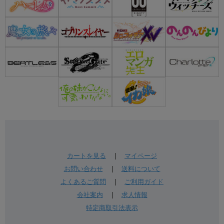
カートを見る
|
マイページ
お問い合わせ
|
送料について
よくあるご質問
|
ご利用ガイド
会社案内
|
求人情報
特定商取引法表示