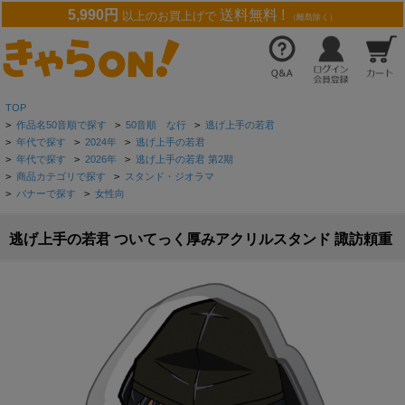
5,990円
送料無料 !
以上のお買上げで
（離島除く）
TOP
>
作品名50音順で探す
>
50音順 な行
>
逃げ上手の若君
>
年代で探す
>
2024年
>
逃げ上手の若君
>
年代で探す
>
2026年
>
逃げ上手の若君 第2期
>
商品カテゴリで探す
>
スタンド・ジオラマ
>
バナーで探す
>
女性向
逃げ上手の若君 ついてっく厚みアクリルスタンド 諏訪頼重