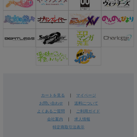
カートを見る
|
マイページ
お問い合わせ
|
送料について
よくあるご質問
|
ご利用ガイド
会社案内
|
求人情報
特定商取引法表示