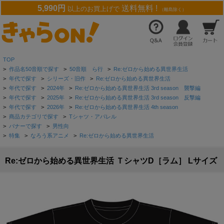
5,990円
送料無料 !
以上のお買上げで
（離島除く）
TOP
>
作品名50音順で探す
>
50音順 ら行
>
Re:ゼロから始める異世界生活
>
年代で探す
>
シリーズ・旧作
>
Re:ゼロから始める異世界生活
>
年代で探す
>
2024年
>
Re:ゼロから始める異世界生活 3rd season 襲撃編
>
年代で探す
>
2025年
>
Re:ゼロから始める異世界生活 3rd season 反撃編
>
年代で探す
>
2026年
>
Re:ゼロから始める異世界生活 4th season
>
商品カテゴリで探す
>
Tシャツ・アパレル
>
バナーで探す
>
男性向
>
特集
>
なろう系アニメ
>
Re:ゼロから始める異世界生活
Re:ゼロから始める異世界生活 ＴシャツD［ラム］ Lサイズ